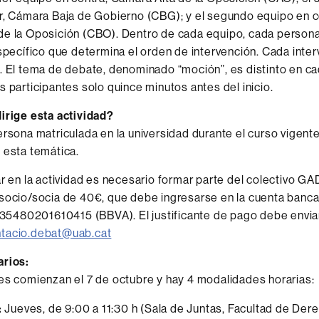
r, Cámara Baja de Gobierno (CBG); y el segundo equipo en c
de la Oposición (CBO). Dentro de cada equipo, cada person
específico que determina el orden de intervención. Cada inte
. El tema de debate, denominado “moción”, es distinto en ca
s participantes solo quince minutos antes del inicio.
irige esta actividad?
ersona matriculada en la universidad durante el curso vigent
 esta temática.
ar en la actividad es necesario formar parte del colectivo GA
socio/socia de 40€, que debe ingresarse en la cuenta bancar
480201610415 (BBVA). El justificante de pago debe enviar
tacio.debat@uab.cat
arios:
es comienzan el 7 de octubre y hay 4 modalidades horarias:
:
Jueves, de 9:00 a 11:30 h (Sala de Juntas, Facultad de Der