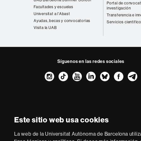
Portal de convocat
Facultades y escuelas
investigación
Universitat a l'Abast
Transferencia e in
Ayudas, becas y convocatorias
Servicios científic
Visita la UAB
Síguenos en las redes sociales
Instagram
TikTok
YouTube
LinkedIn
Bluesk
Fac
Sobre
esta
web
Aviso legal
P
Este sitio web usa cookies
Somos una univer
multidisciplinaria y f
La web de la Universitat Autònoma de Barcelona utiliz
de la Europa del co