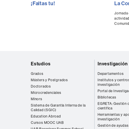
¡Faltas tu!
La Co
seconds
secon
of
of
0
0
Jornada 
seconds
Volume
secon
activida
90%
90%
Comunida
Mapa
Estudios
Investigación
web
Grados
Departamentos
Másters y Postgrados
Institutos y centro
investigación
Doctorados
Portal de Investig
Microcredenciales
Bibliotecas
Mínors
EGRETA: Gestión d
Sistema de Garantía Interna de la
científica
Calidad (SGIC)
Herramientas y apo
Education Abroad
investigación
Cursos MOOC UAB
Gestión de ayudas 
UAB Barcelona Summer School