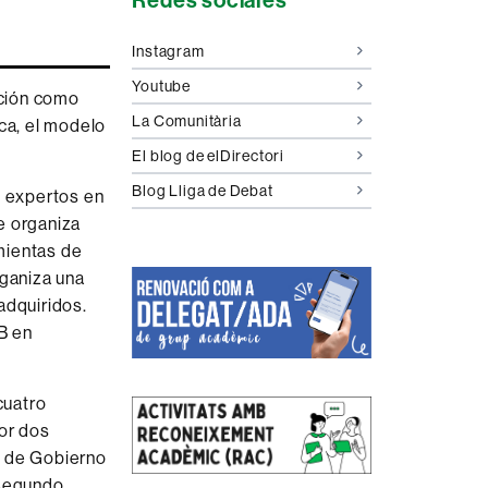
complementaria
Instagram
Youtube
ación como
La Comunitària
ica, el modelo
El blog de elDirectori
Blog Lliga de Debat
s expertos en
e organiza
mientas de
rganiza una
adquiridos.
B en
cuatro
por dos
a de Gobierno
 segundo