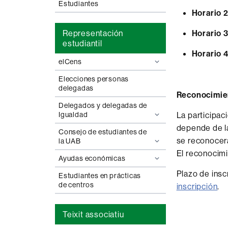
Estudiantes
Horario 2
Horario 3
Representación
estudiantil
Horario 4
elCens
Elecciones personas
delegadas
Reconocimie
Delegados y delegadas de
La participac
Igualdad
depende de la
Consejo de estudiantes de
se reconocer
la UAB
El reconocimi
Ayudas económicas
Plazo de insc
Estudiantes en prácticas
de centros
inscripción
.
Teixit associatiu