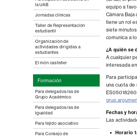
la UAB
equipo a favo
Cámara Baja 
Jornadas clínicas
tiene un rol 
Taller de Representación
siete minutos
estudiantil
comunica a lo
Organización de
actividades dirigidas a
¿A quién se d
estudiantes
A cualquier p
El món casteller
interesada en
Para particip
Formación
una cuota de 
Para delegados/as de
ES0501826035
Grupo Académico
grup.argumen
Para delegados/as de
Fechas y hor
Igualdad
Las actividad
Para tejido asociativo
Horario 1
Para Consejo de