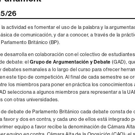
25/26
e la actividad es fomentar el uso de la palabra y la argument
ásica de comunicación, y dar a conocer, a través de la práct
Parlamento Británico (BP).
se desarrolla en colaboración con el colectivo de estudiante
de debate: el
Grupo de Argumentación y Debate
(GAD), qu
 debates semanales a lo largo del curso para ofrecer herra
 en este tipo de competición. Al final de cada semestre se o
entre los miembros para poner en práctica los conocimientos 
AD selecciona a algunos miembros para representar a la UA
s con otras universidades.
 de debate de Parlamento Británico cada debate consta de 
a favor y dos en contra, y cada uno de ellos está integrado 
primer equipo a favor recibe la denominación de Cámara Alt
mer equipo en contra, Cámara Alta de la Oposición (CAO); el