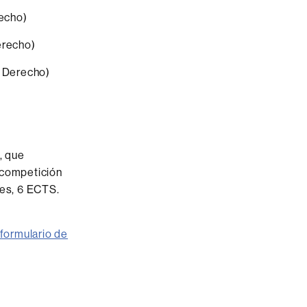
recho)
erecho)
e Derecho)
, que
 competición
es, 6 ECTS.
formulario de