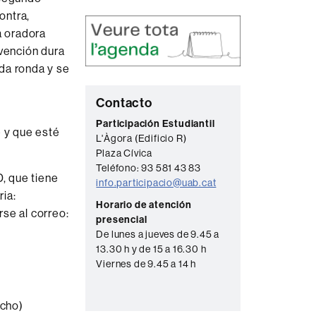
ontra,
a oradora
rvención dura
da ronda y se
C
Contacto
o
Participación Estudiantil
e y que esté
L'Àgora (Edificio R)
n
Plaza Cívica
t
Teléfono: 93 581 43 83
D, que tiene
a
info.participacio@uab.cat
ia:
c
Horario de atención
se al correo:
presencial
t
De lunes a jueves de 9.45 a
o
13.30 h y de 15 a 16.30 h
Viernes de 9.45 a 14 h
echo)