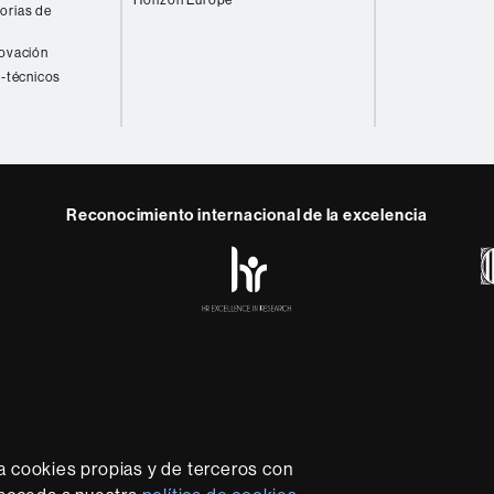
orias de
novación
o-técnicos
Reconocimiento internacional de la excelencia
HR
y
ebook
Telegram
Excellence
in
Research
-
Euraxess
rotección de datos
Sobre el web
Accesibilidad web
Mapa
sidad líder que imparte una docencia de calidad y excelenci
lexible, adecuada a las necesidades de la sociedad y adapta
a cookies propias y de terceros con
nocimiento. La UAB es reconocida internacionalmente por la c