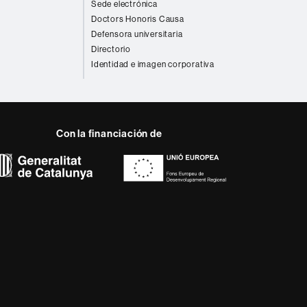
Sede electrónica
Doctors Honoris Causa
Defensora universitaria
Directorio
Identidad e imagen corporativa
Con la financiación de
 del web UAB
a, diversificada,
da a los nuevos modelos
alidad y el carácter