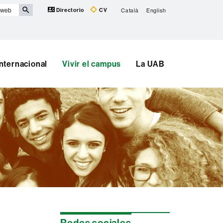
Directorio
CV
Català
English
Internacional
Vivir el campus
La UAB
Información
Redes sociales