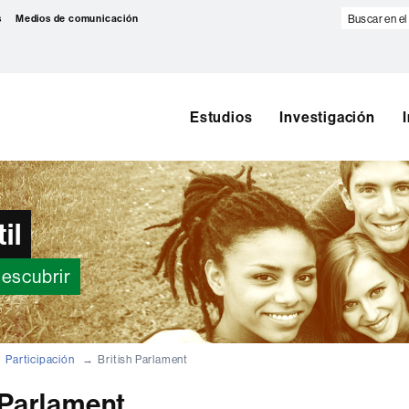
Buscar
s
Medios de comunicación
en
el
web
Estudios
Investigación
il
descubrir
Participación
British Parlament
 Parlament