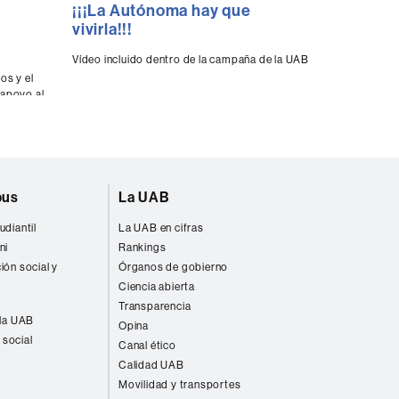
¡¡¡La Autónoma hay que
Campus S
seconds
of
vivirla!!!
0
Contempla 70
seconds
Volume
planes, el Ca
Vídeo incluido dentro de la campaña de la UAB
90%
dirigidos a l
os y el
trabajan en l
 apoyo al
pus
La UAB
udiantil
La UAB en cifras
ni
Rankings
ión social y
Órganos de gobierno
Ciencia abierta
Transparencia
 la UAB
Opina
 social
Canal ético
Calidad UAB
Movilidad y transportes