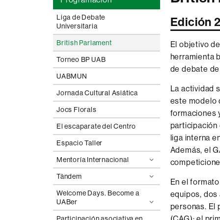
Liga de Debate
Edición 
Universitaria
British Parlament
El objetivo d
herramienta b
Torneo BP UAB
de debate de 
UABMUN
La actividad 
Jornada Cultural Asiática
este modelo 
Jocs Florals
formaciones y
participación
El escaparate del Centro
liga interna 
Espacio Taller
Además, el G
Mentoría Internacional
competicione
Tàndem
En el formato
Welcome Days. Become a
equipos, dos 
UABer
personas. El 
(CAG); el pri
Participación asociativa en