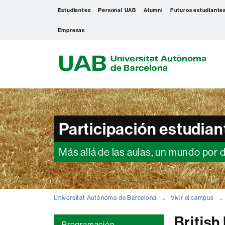
Estudiantes
Personal UAB
Alumni
Futuros estudiante
Empresas
U
A
B
Participación estudiant
Más allá de las aulas, un mundo por 
Universitat Autònoma de Barcelona
Vivir el campus
British
Programación