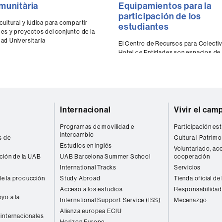
munitària
Equipamientos para la
ds
seconds
of
participación de los
0
cultural y lúdica para compartir
estudiantes
ds
Volume
seconds
Volume
des y proyectos del conjunto de la
90%
d Universitaria
El Centro de Recursos para Colectiv
Hotel de Entidades son espacios de
tejido asociativo y a los consejos de
estudiantes de la universidad.
Internacional
Vivir el cam
Programas de movilidad e
Participación est
intercambio
s de
Cultura i Patrimo
Estudios en inglés
Voluntariado, acc
ación de la UAB
UAB Barcelona Summer School
cooperación
International Tracks
Servicios
e la producción
Study Abroad
Tienda oficial de
Acceso a los estudios
Responsabilidad
yo a la
International Support Service (ISS)
Mecenazgo
Alianza europea ECIU
internacionales
Horizon Europe