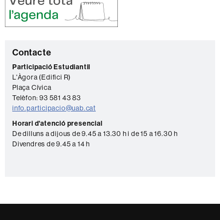
C
Contacte
o
Participació Estudiantil
L'Àgora (Edifici R)
n
Plaça Cívica
t
Telèfon: 93 581 43 83
a
info.participacio@uab.cat
c
Horari d'atenció presencial
De dilluns a dijous de 9.45 a 13.30 h i de 15 a 16.30 h
t
Divendres de 9.45 a 14 h
e