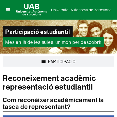
Universitat Autònoma de Barcelona
Prem
UAB
per
Universitat
desplegar
Autònoma
Participació estudiantil
el
de
menú
Barcelona
de
Més enllà de les aules, un món per descobrir
Universitat
Autònoma
de
Desplegar
PARTICIPACIÓ
Barcelona
la
navegació
Reconeixement acadèmic
representació estudiantil
Com reconèixer acadèmicament la
tasca de representant?