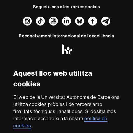
Segueix-nos a les xarxes socials
Instagram
TikTok
YouTube
LinkedIn
Bluesky
Faceboo
Teleg
Reconeixement internacional de l'excel·lència
HR
Excellence
in
Research
Amb el finançament de
-
Aquest lloc web utilitza
Euraxess
cookies
Sobre
El web de la Universitat Autònoma de Barcelona
aquest
utilitza cookies pròpies i de tercers amb
web
Avís legal
Protecció de dades
Sobre el
finalitats tècniques i analítiques. Si desitja més
informació accedeixi a la nostra
política de
web
Accessibilitat web
Mapa del web UAB
cookies
.
Som una universitat capdavantera que imparteix una