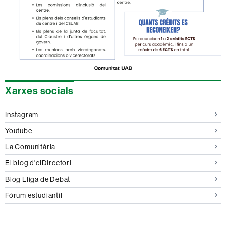
Informació
Xarxes socials
complementària
Instagram
Youtube
La Comunitària
El blog d'elDirectori
Blog Lliga de Debat
Fòrum estudiantil