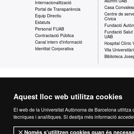
Alumni UAB
Internacionalització
a
Casa Convales
Portal de Transparència
Centre de serve
w
Equip Directiu
Cívica
Estatuts
e
Fundació Autòn
Personal FUAB
Fundació Salut 
b
Contractació Pública
UAB
Canal intern d'informació
Hospital Clínic
Identitat Corporativa
Vila Universitàr
Biblioteca Jose
Inici
Avís Le
Aquest lloc web utilitza cookies
El web de la Universitat Autònoma de Barcelona utilitza c
La Fundació Uni
tècniques i analítiques. Si desitja més informació accedei
Autònoma de Barcel
d’acció social, i
Només s’utilitzen cookies quan és necessa
universitària, dirigi