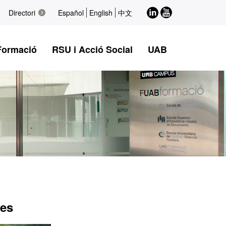
LinkedIn
Youtube
Directori
Español
English
中文
Formació
RSU i Acció Social
UAB
des