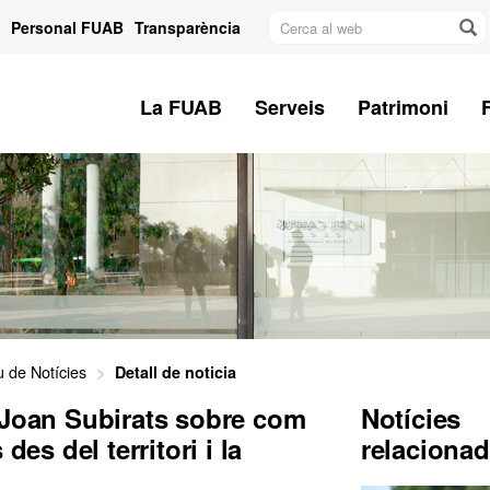
Cerca
Personal FUAB
Transparència
al
web
La FUAB
Serveis
Patrimoni
u de Notícies
Detall de noticia
 Joan Subirats sobre com
Notícies
des del territori i la
relaciona