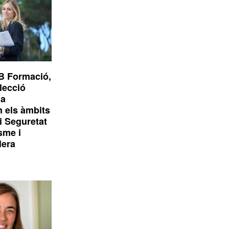
B Formació,
elecció
1a
n els àmbits
i Seguretat
isme i
lera