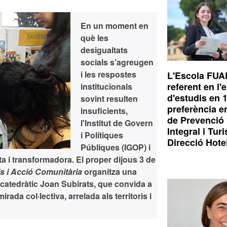
En un moment en
què les
desigualtats
socials s’agreugen
i les respostes
L'Escola FUA
referent en l'
institucionals
d'estudis en 
sovint resulten
preferència e
insuficients,
de Prevenció 
l'Institut de Govern
Integral i Tur
i Polítiques
Direcció Hote
Públiques (IGOP) i
a i transformadora. El proper
dijous 3 de
ls i Acció Comunitària
organitza una
i catedràtic Joan Subirats, que convida a
ada col·lectiva, arrelada als territoris i