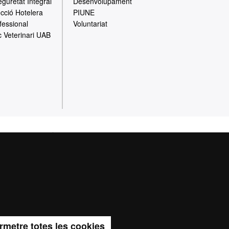
eguretat Integral
Desenvolupament
ecció Hotelera
PIUNE
fessional
Voluntariat
c Veterinari UAB
cció de dades
e la Universitat
cents, de recerca i
lats a l’activitat
rmetre totes les cookies
titucions, a través de