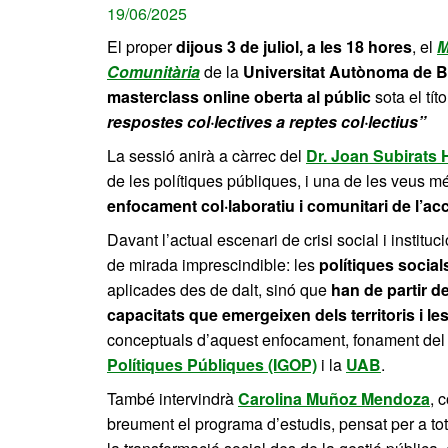
19/06/2025
El proper
dijous 3 de juliol, a les 18 hores
, el
M
Comunitària
de la
Universitat Autònoma de 
masterclass online oberta al públic
sota el tít
respostes col·lectives a reptes col·lectius”
La sessió anirà a càrrec del
Dr. Joan Subirats
de les polítiques públiques, i una de les veus 
enfocament col·laboratiu i comunitari de l’acc
Davant l’actual escenari de crisi social i instit
de mirada imprescindible: les
polítiques social
aplicades des de dalt, sinó que
han de partir d
capacitats que emergeixen dels territoris i l
conceptuals d’aquest enfocament, fonament del 
Polítiques Públiques (IGOP)
i la
UAB
.
També intervindrà
Carolina Muñoz Mendoza
, 
breument el programa d’estudis, pensat per a to