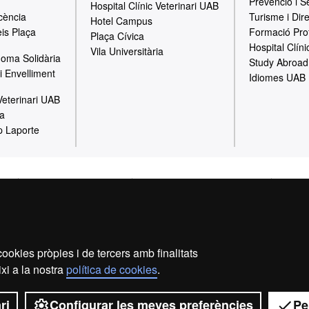
Prevenció i S
Hospital Clínic Veterinari UAB
cència
Turisme i Dir
Hotel Campus
is Plaça
Formació Pro
Plaça Cívica
Hospital Clíni
Vila Universitària
oma Solidària
Study Abroad
i Envelliment
Idiomes UAB
 Veterinari UAB
ia
p Laporte
gal
Política de Privacitat
Canal intern d'informació
Prote
Sobre el web
Fundació UAB | Universitat Autònoma de Barcelona
ookies pròpies i de tercers amb finalitats
versitat Autònoma de Barcelona és una entitat creada en el si d
xi a la nostra
política de cookies
.
ona que col·labora en el foment i la realització d’activitats do
 en la prestació de serveis comercials i de gestió patrimonial vincu
ri
Configurar les meves preferències
Pe
ts tant a la comunitat UAB com al públic en general, empreses i ins