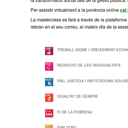
la transformació social des de la gestió pública, 
Per assistir virtualment a la ponència online
cal
La masterclass es farà a través de la plataforma
rebran en el seu correu, el mateix dia de la sessi
Aquesta
notícia
s'emmarca
TREBALL DIGNE I CREIXEMENT ECON
dins
dels
REDUCCIÓ DE LES DESIGUALTATS
següents
ODS
PAU, JUSTÍCIA I INSTITUCIONS SÒLID
IGUALTAT DE GÈNERE
FI DE LA POBRESA
FAM ZERO