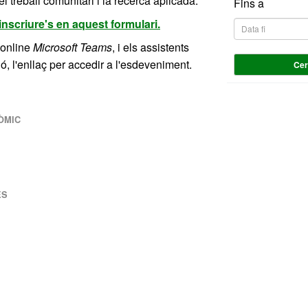
el treball comunitari i la recerca aplicada.
Fins a
 inscriure's en aquest formulari.
 online
Microsoft Teams
, i els assistents
ó, l'enllaç per accedir a l'esdeveniment.
Ce
ÒMIC
ES