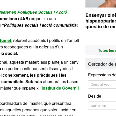
àster en Polítiques Socials i Acció
Ensenyar xin
Barcelona (UAB)
organitza una
hispanoparla
ol
“Polítiques socials i acció comunitària:
qüestió de m
 Humet
, referent acadèmic i polític en l’àmbit
més reconegudes en la defensa d’un
Totes les 
ió social.
ucional, aquesta masterclass planteja un canvi
Cercador de n
s
no poden continuar sent dissenyades i
Expressions de
el coneixement, les pràctiques i les
es comunitats
.
Subirats
abordarà les bases
màster que imparteix l’
Institut de Govern i
Des de
coordinadora del màster, que presentarà
tes aquelles persones que volen incidir en