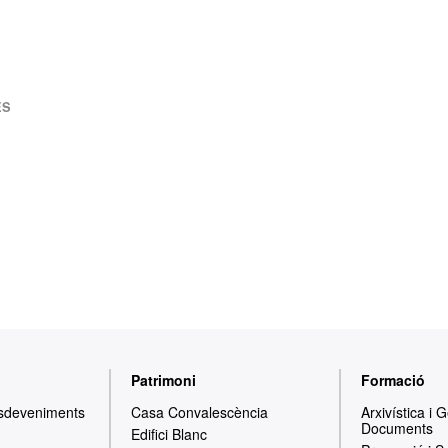
ES
Patrimoni
Formació
Esdeveniments
Casa Convalescència
Arxivística i 
Documents
Edifici Blanc