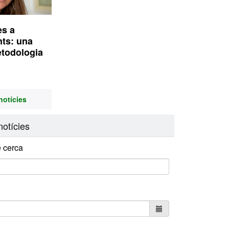
ès a
nts: una
etodologia
notícies
otícies
 cerca