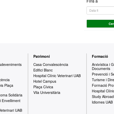
Fins a
Ce
Patrimoni
Formació
Esdeveniments
Casa Convalescència
Arxivística i 
Documents
Edifici Blanc
Prevenció i S
Hospital Clínic Veterinari UAB
cència
Turisme i Dir
Hotel Campus
is Plaça
Formació Pro
Plaça Cívica
Hospital Clíni
Vila Universitària
oma Solidària
Study Abroad
i Envelliment
Idiomes UAB
 Veterinari UAB