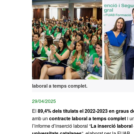
laboral a temps complet.
29/04/2025
El
89,4% dels titulats el 2022-2023 en graus 
amb un
contracte laboral a temps complet
i u
l’informe d’inserció laboral “
La inserció laboral
universitats catalanes
”, elaborat per la FUAB.