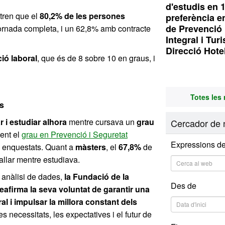
d'estudis en 
stren que el
80,2% de les persones
preferència e
de Prevenció 
ornada completa, i un 62,8% amb contracte
Integral i Tur
Direcció Hote
ció laboral
, que és
de 8 sobre 10 en graus, i
Totes les 
is
ar i estudiar alhora
mentre cursava un
grau
Cercador de n
ent el
grau en Prevenció i Seguretat
Expressions de
s enquestats. Quant a
màsters
, el
67,8%
de
allar mentre estudiava.
i anàlisi de dades,
la Fundació de la
Des de
afirma la seva voluntat de garantir una
ral i impulsar la millora constant dels
les necessitats, les expectatives i el futur de