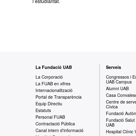
l’estudiantat.
M
La Fundació UAB
Serveis
a
La Corporació
Congressos i 
UAB Campus
p
La FUAB en xifres
Alumni UAB
Internacionalització
a
Casa Convales
Portal de Transparència
Centre de serve
w
Equip Directiu
Cívica
Estatuts
e
Fundació Autòn
Personal FUAB
Fundació Salut 
b
Contractació Pública
UAB
Canal intern d'informació
Hospital Clínic