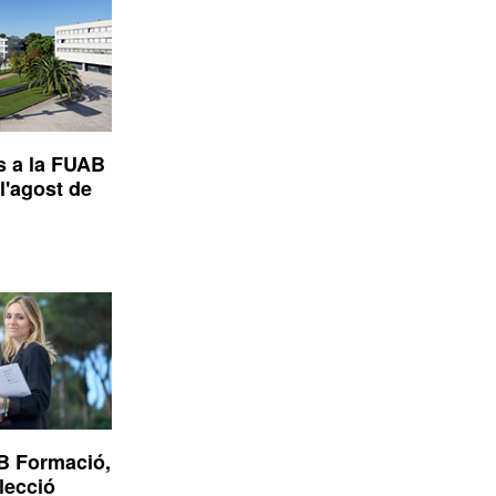
s a la FUAB
l'agost de
B Formació,
elecció