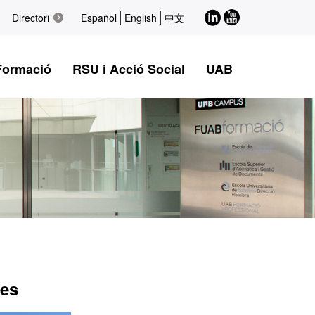
LinkedIn
Youtube
Directori
Español
English
中文
Formació
RSU i Acció Social
UAB
des