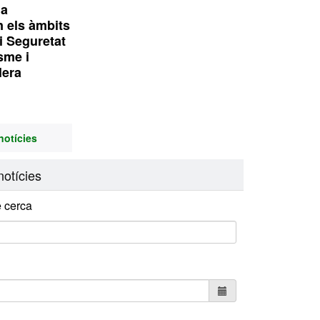
1a
n els àmbits
i Seguretat
isme i
lera
notícies
otícies
 cerca