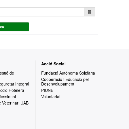
rca
Acció Social
Gestió de
Fundació Autònoma Solidària
Cooperació i Educació pel
eguretat Integral
Desenvolupament
ecció Hotelera
PIUNE
fessional
Voluntariat
c Veterinari UAB