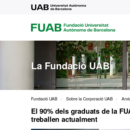
UAB
FUAB
FUNDACIÓ
UNIVERSITAT
AUTÒNOMA
DE
BARCELONA
La Fundació UAB
Fundació UAB
Sobre la Corporació UAB
Arxi
El 90% dels graduats de la F
treballen actualment