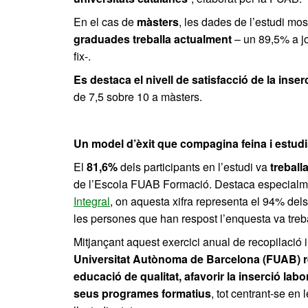
En el cas de
màsters
, les dades de l’estudi mo
graduades treballa actualment
– un 89,5% a j
fix-.
Es destaca el nivell de satisfacció de la inser
de 7,5 sobre 10 a màsters.
Un model d’èxit que compagina feina i estud
El
81,6%
dels participants en l’estudi va
treball
de l’Escola FUAB Formació. Destaca especialm
Integral
, on aquesta xifra representa el 94% del
les persones que han respost l’enquesta va treb
Mitjançant aquest exercici anual de recopilació 
Universitat Autònoma de Barcelona (FUAB) re
educació de qualitat, afavorir la inserció labo
seus programes formatius
, tot centrant-se en 