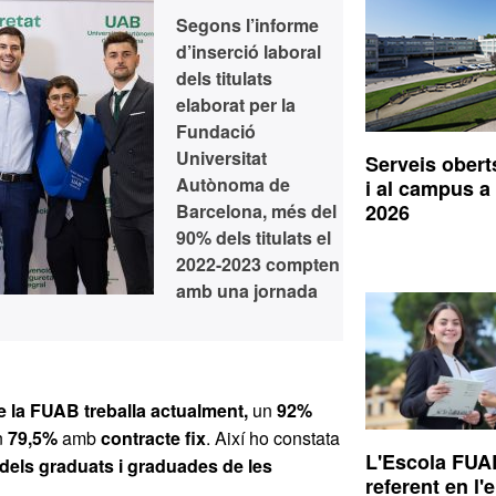
Segons l’informe
d’
inserció laboral
dels titulats
elaborat per la
Fundació
Universitat
Serveis obert
Autònoma de
i al campus a 
Barcelona, més del
2026
90% dels titulats el
2022-2023 compten
amb una jornada
de la FUAB treballa actualment,
un
92%
n
79,5%
amb
contracte fix
. Així ho constata
L'Escola FUA
 dels graduats i graduades de les
referent en l'