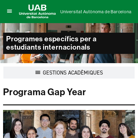
Universitat Autònoma de Barcelona
Prem
UAB
per
Universitat
desplegar
Autònoma
el
Programes específics per a
de
menú
Barcelona
estudiants internacionals
de
Universitat
Autònoma
de
Barcelona
Desplegar
GESTIONS ACADÈMIQUES
la
navegació
Programa Gap Year