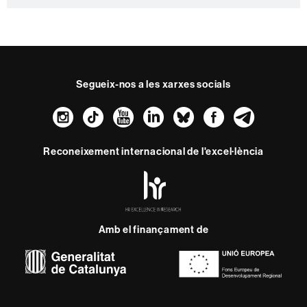
Segueix-nos a les xarxes socials
Instagram
TikTok
YouTube
LinkedIn
Bluesky
Faceboo
Teleg
Reconeixement internacional de l'excel·lència
HR
Excellence
in
Research
-
Amb el finançament de
Euraxess
Sobre