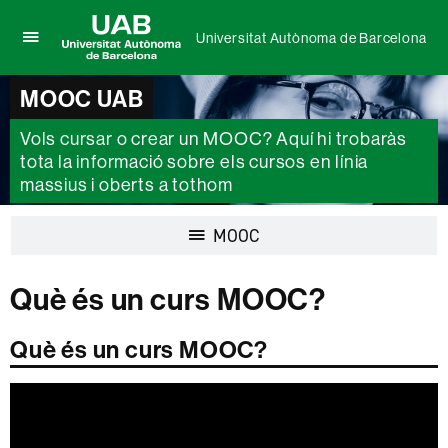
Universitat Autònoma de Barcelona
Prem
UAB
per
Universitat
MOOC UAB
desplegar
Autònoma
el
de
Vols cursar o crear un MOOC? Aquí hi trobaràs
menú
Barcelona
de
tota la informació sobre els cursos en línia
Universitat
massius i oberts a tothom
Autònoma
de
Desplegar
MOOC
Barcelona
la
navegació
Què és un curs MOOC?
Què és un curs MOOC?