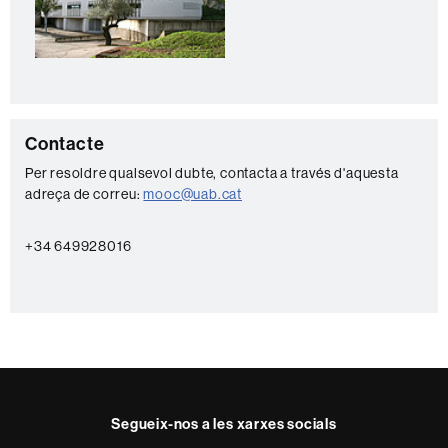
t
a
c
t
e
C
Contacte
o
Per resoldre qualsevol dubte, contacta a través d'aquesta
adreça de correu:
mooc@uab.cat
n
t
+34 649928016
a
c
t
e
Segueix-nos a les xarxes socials