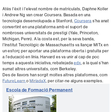
Atès l'èxit i l'elevat nombre de matriculats, Daphne Koller
i Andrew Ng van crear Coursera. Basada en una
tecnologia desenvolupada a Stanford,
Coursera
s'ha anat
convertint en una plataforma amb el suport de
nombroses universitats de prestigi (Yale, Princeton,
Michigan, Penn). A la costa est, per la seva banda,
l'Institut Tecnològic de Massachusetts va llançar MITx en
un esforç per aportar una plataforma oberta i gratuïta per
a l'educació en línia. Harvard es va unir al cap de poc
temps a aquesta iniciativa, rebatejada
edx
, a la qual s'han
sumat altres universitats, com Berkeley.
Des de llavors han sorgit moltes altres plataformes, com
FutureLearn
o
MiríadaX
, per citar-ne alguns exemples.
Informació
C
Escola de Formació Permanent
complementària
o
n