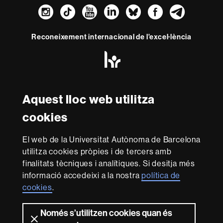
Instagram
TikTok
YouTube
LinkedIn
Bluesky
Faceboo
Teleg
Reconeixement internacional de l'excel·lència
HR
Excellence
in
Research
Amb el finançament de
-
Aquest lloc web utilitza
Euraxess
cookies
Sobre
El web de la Universitat Autònoma de Barcelona
aquest
utilitza cookies pròpies i de tercers amb
web
Avís legal
Protecció de dades
Sobre el
finalitats tècniques i analítiques. Si desitja més
informació accedeixi a la nostra
política de
web
Accessibilitat web
Mapa del web UAB
cookies
.
Som una universitat capdavantera que imparteix una
docència de qualitat i excel·lència, diversificada,
Només s’utilitzen cookies quan és
multidisciplinària i flexible, ajustada a les necessitats de