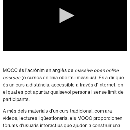
0
seconds
of
0
MOOC és l'acrònim en anglès de
massive open online
seconds
courses
(o cursos en línia oberts i massius). És a dir que
és un curs a distància, accessible a través d'Internet, en
el qual es pot apuntar qualsevol persona i sense límit de
participants.
A més dels materials d'un curs tradicional, com ara
vídeos, lectures i qüestionaris, els MOOC proporcionen
fòrums d'usuaris interactius que ajuden a construir una