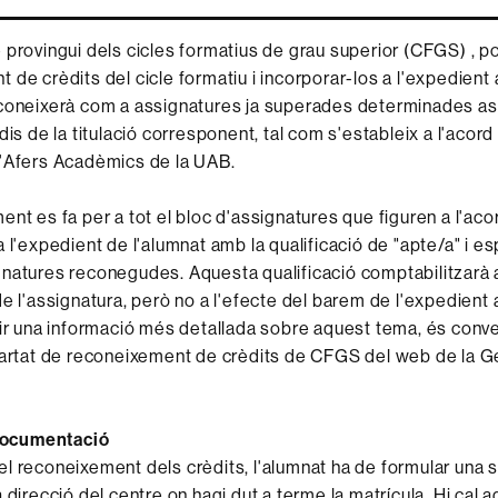
provingui dels cicles formatius de grau superior (CFGS) , pot 
 de crèdits del cicle formatiu i incorporar-los a l'expedien
econeixerà com a assignatures ja superades determinades a
dis de la titulació corresponent, tal com s'estableix a l'acor
d'Afers Acadèmics de la UAB.
ent es fa per a tot el bloc d'assignatures que figuren a l'aco
 l'expedient de l'alumnat amb la qualificació de "apte/a" i es
natures reconegudes. Aquesta qualificació comptabilitzarà a
de l'assignatura, però no a l'efecte del barem de l'expedient
nir una informació més detallada sobre aquest tema, és conv
partat de reconeixement de crèdits de CFGS del web de la Ge
 documentació
l reconeixement dels crèdits, l'alumnat ha de formular una sol
 direcció del centre on hagi dut a terme la matrícula. Hi cal a