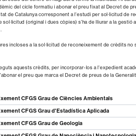
dèmic del cicle formatiu i abonar el preu fixat al Decret de p
itat de Catalunya corresponent a l'estudi per sol·licitud de 
e sol·licitud (original i dues còpies) s'ha de lliurar a la gesti
.
res incloses a la sol·licitud de reconeixement de crèdits no 
guts aquests crèdits, per incorporar-los a l'expedient aca
d'abonar el preu que marca el Decret de preus de la Generali
xement CFGS Grau de Ciències Ambientals
xement CFGS Grau d'Estadística Aplicada
xement CFGS Grau de Geologia
Reconeixement CFGS Grau de Nanociència i Nanotecnologi