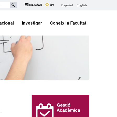
Directori
CV
Español
English
nacional
Investigar
Coneix la Facultat
Informació
complementària
u