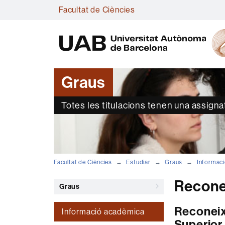
Facultat de Ciències
Graus
Totes les titulacions tenen una assign
Facultat de Ciències
Estudiar
Graus
Informac
Recone
Graus
Reconeix
Informació acadèmica
Superior