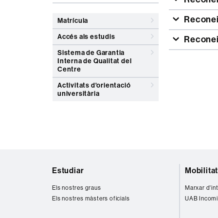
Reconei
Matrícula
Accés als estudis
Reconei
Sistema de Garantia
Interna de Qualitat del
Centre
Activitats d'orientació
universitària
Mapa
Estudiar
Mobilita
web
Els nostres graus
Marxar d'in
Els nostres màsters oficials
UAB Incomi