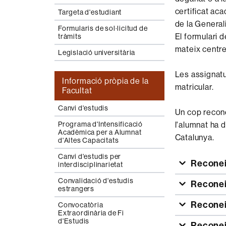
certificat aca
Targeta d'estudiant
de la General
Formularis de sol·licitud de
El formulari d
tràmits
mateix centre
Legislació universitària
Les assignatu
Informació pròpia de la
matricular.
Facultat
Canvi d'estudis
Un cop recone
l'alumnat ha 
Programa d'Intensificació
Acadèmica per a Alumnat
Catalunya.
d'Altes Capacitats
Canvi d'estudis per
Reconei
interdisciplinarietat
Convalidació d'estudis
Reconei
estrangers
Reconei
Convocatòria
Extraordinària de Fi
d'Estudis