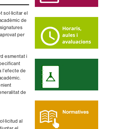
sol·licitar el
t acadèmic de
ssignatures
d aprovat per
rd esmentat i
pecificant
 l'efecte de
 acadèmic.
enient
neralitat de
·licitud al
djuntar el