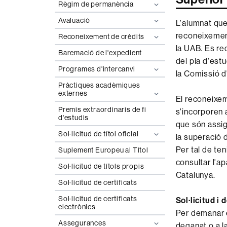
Règim de permanència
Avaluació
L'alumnat que 
reconeixement
Reconeixement de crèdits
la UAB. Es r
Baremació de l'expedient
del pla d'estu
Programes d'intercanvi
la Comissió 
Pràctiques acadèmiques
externes
El reconeixem
Premis extraordinaris de fi
s'incorporen a
d'estudis
que són assig
Sol·licitud de títol oficial
la superació 
Per tal de te
Suplement Europeu al Títol
consultar l'a
Sol·licitud de títols propis
Catalunya.
Sol·licitud de certificats
Sol·licitud de certificats
Sol·licitud i
electrònics
Per demanar e
Assegurances
deganat o a la