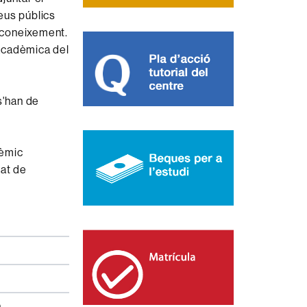
reus públics
reconeixement.
ó acadèmica del
s'han de
dèmic
tat de
a