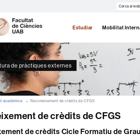
Cerca
al
U
web
A
B
Estudiar
Mobilitat Inter
atura de pràctiques externes
ió acadèmica
Reconeixement de crèdits de CFGS
ixement de crèdits de CFGS
ement de crèdits Cicle Formatiu de Gra