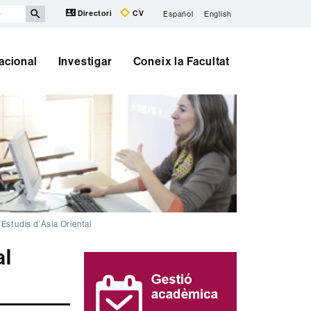
Directori
CV
Español
English
nacional
Investigar
Coneix la Facultat
Estudis d'Àsia Oriental
al
Informació
complementària