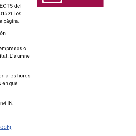
s ECTS del
01521 i es
a pàgina.
són
s
n empreses o
itat. L'alumne
en a les hores
s en què
nvi IN.
.00h)