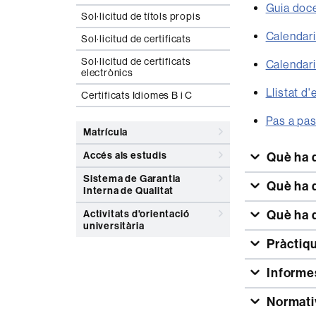
Guia doce
Sol·licitud de títols propis
Calendar
Sol·licitud de certificats
Sol·licitud de certificats
Calendar
electrònics
Llistat d
Certificats Idiomes B i C
Pas a pas
Matrícula
Què ha d
Accés als estudis
Sistema de Garantia
Què ha d
Interna de Qualitat
Què ha d
Activitats d'orientació
universitària
Pràctiqu
Informe
Normati