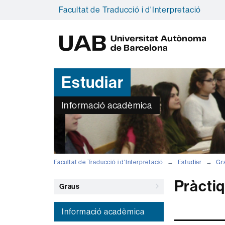
Facultat de Traducció i d'Interpretació
U
A
B
Estudiar
Informació acadèmica
Facultat de Traducció i d'Interpretació
Estudiar
Gr
Pràctiq
Graus
Informació acadèmica