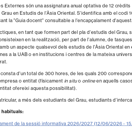
s Externes són una assignatura anual optativa de 12 crèdit
 Grau en Estudis de l'Àsia Oriental. S'identifica amb el codi 1
çant la "Guia docent" consultable a l'encapçalament d'aquest
tiques, en tant que formen part del pla d'estudis del Grau, 
onsisteixen en la realització, per part de l'alumne, de tasque
amb un aspecte qualsevol dels estudis de l'Àsia Oriental e
nes a la UAB o en institucions i centres de la mateixa univers
rat.
 consta d'un total de 300 hores, de les quals 200 correspon
l'empresa o entitat (físicament
in situ
o
online
en aquells caso
titat ofereixi aquesta possibilitat).
tricular, a més dels estudiants del Grau, estudiants d’interca
 habituals:
ament de la sessió informativa 2026/2027 (12/06/2026 - 15