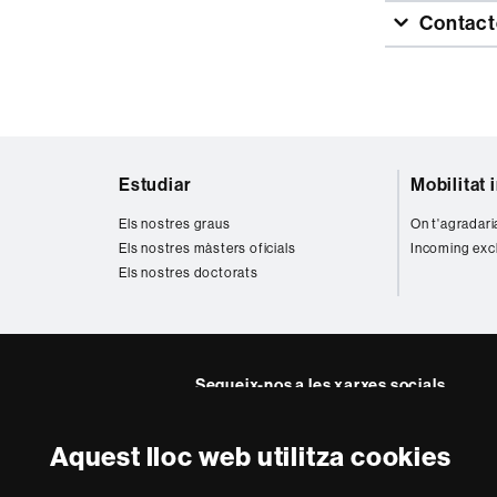
Contact
Mapa
Estudiar
Mobilitat 
web
Els nostres graus
On t'agradari
Els nostres màsters oficials
Incoming exc
Els nostres doctorats
Segueix-nos a les xarxes socials
Twitter
Facebook
Instagra
Yout
Aquest lloc web utilitza cookies