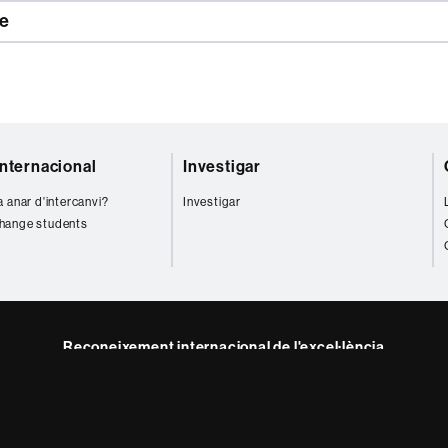
e
internacional
Investigar
a anar d'intercanvi?
Investigar
hange students
Reconeixement internacional de l'excel·lència
HR
m
ube
Excellence
in
Research