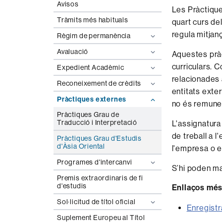
Avisos
Les Pràctique
Tràmits més habituals
quart curs del
regula mitjan
Règim de permanència
Avaluació
Aquestes pràc
curriculars. C
Expedient Acadèmic
relacionades 
Reconeixement de crèdits
entitats exter
Pràctiques externes
no és remune
Pràctiques Grau de
Traducció i Interpretació
L'assignatura
de treball a 
Pràctiques Grau d'Estudis
d'Àsia Oriental
l'empresa o en
Programes d'intercanvi
S’hi poden ma
Premis extraordinaris de fi
d'estudis
Enllaços més
Sol·licitud de títol oficial
Enregistr
Suplement Europeu al Títol