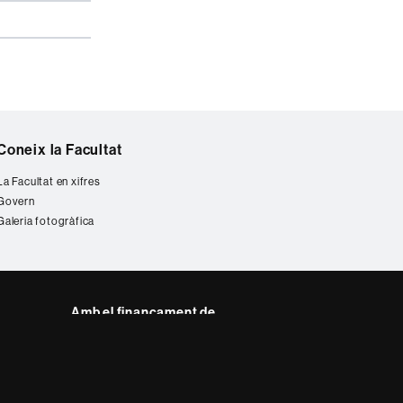
Coneix la Facultat
La Facultat en xifres
Govern
Galeria fotogràfica
Amb el finançament de