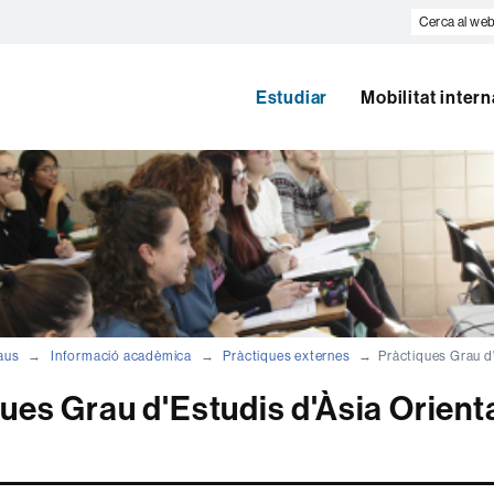
Cerca
al
web
Estudiar
Mobilitat inter
aus
Informació acadèmica
Pràctiques externes
Pràctiques Grau d'
ues Grau d'Estudis d'Àsia Orient