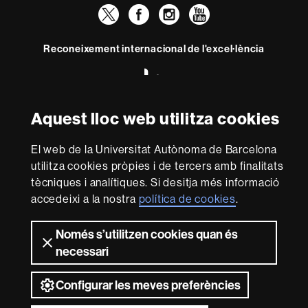
Twitter
Facebook
Instagram
Youtube
Reconeixement internacional de l'excel·lència
HR
Excellence
in
Aquest lloc web utilitza cookies
Research
Amb el finançament de
-
Euraxess
El web de la Universitat Autònoma de Barcelona
utilitza cookies pròpies i de tercers amb finalitats
Sobre
tècniques i analítiques. Si desitja més informació
accedeixi a la nostra
política de cookies
.
aquest
web
Avís legal
Protecció de dades
Sobre el
Només s’utilitzen cookies quan és
web
Accessibilitat web
Mapa del web UAB
necessari
2026 Universitat Autònoma de Barcelona
Configurar les meves preferències