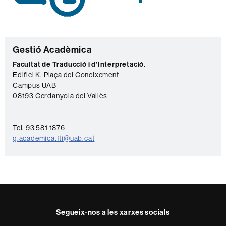
C
Gestió Acadèmica
o
Facultat de Traducció i d'Interpretació.
Edifici K. Plaça del Coneixement
n
Campus UAB
t
08193 Cerdanyola del Vallès
a
c
Tel. 93 581 1876
t
g.academica.fti@uab.cat
e
Segueix-nos a les xarxes socials