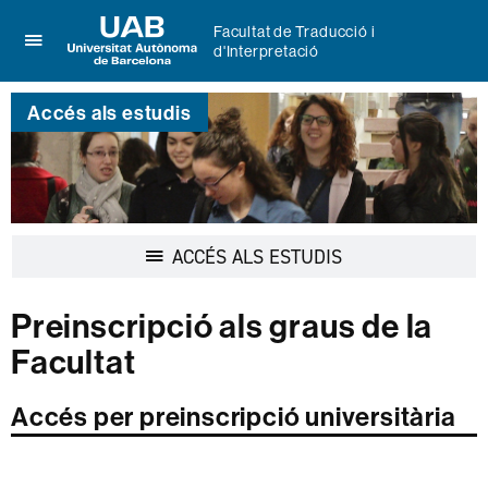
Facultat de Traducció i
d'Interpretació
Prem
UAB
per
Universitat
desplegar
Accés als estudis
Autònoma
el
de
menú
Barcelona
de
Facultat
de
Traducció
Desplegar
ACCÉS ALS ESTUDIS
i
la
d'Interpretació
navegació
Preinscripció als graus de la
Facultat
Accés per preinscripció universitària