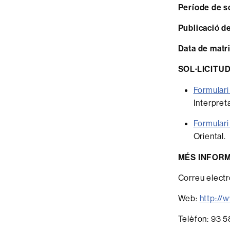
Període de so
Publicació de
Data de matri
SOL·LICITUD
Formular
Interpret
Formular
Oriental.
MÉS INFORM
Correu electr
Web:
http://
Telèfon: 93 