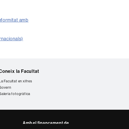
onformitat amb
rnacionals)
Coneix la Facultat
La Facultat en xifres
Govern
Galeria fotogràfica
Amb el finançament de