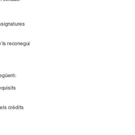
ssignatures
e’ls reconegui
següent:
equisits
els crèdits