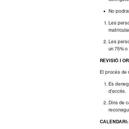
No podran
Les perso
matricula
Les perso
un 75% o 
REVISIÓ I O
El procés de r
Es denega
d’accés.
Dins de c
reconegu
CALENDARI: