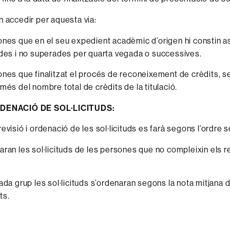
 accedir per aquesta via:
nes que en el seu expedient acadèmic d’origen hi constin a
des i no superades per quarta vegada o successives.
nes que finalitzat el procés de reconeixement de crèdits, s
més del nombre total de crèdits de la titulació.
RDENACIÓ DE SOL·LICITUDS:
evisió i ordenació de les sol·licituds es farà segons l’ordre 
ran les sol·licituds de les persones que no compleixin els r
ada grup les sol·licituds s’ordenaran segons la nota mitjana d
ts.