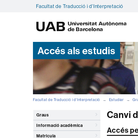
Facultat de Traducció i d'Interpretació
U
A
B
Accés als estudis
Facultat de Traducció i d'Interpretació
Estudiar
Gr
Canvi d
Graus
Informació acadèmica
Accés per
Matrícula