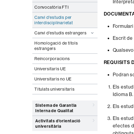
Interpret
Convocatòria FTI
DOCUMENTAC
Canvi d'estudis per
interdisciplinarietat
Formulari 
Canvi d'estudis estrangers
Escrit de
Homologació de títols
estrangers
Qualsevol
Reincorporacions
REQUISITS 
Universitaris UE
Podran sol
Universitaris no UE
Els estud
Titulats universitaris
Idioma B.
Sistema de Garantia
Els estud
Interna de Qualitat
Els estud
Activitats d'orientació
efectes d
universitària
obtinguts 