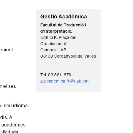
C
Gestió Acadèmica
o
Facultat de Traducció i
d'Interpretació.
n
Edifici K. Plaça del
t
Coneixement
enient
a
Campus UAB
08193 Cerdanyola del Vallès
c
t
Tel. 93 581 1876
e
g.academica.fti@uab.cat
r el seu
el seu idioma.
dis. A
ts acadèmics
·licituds.