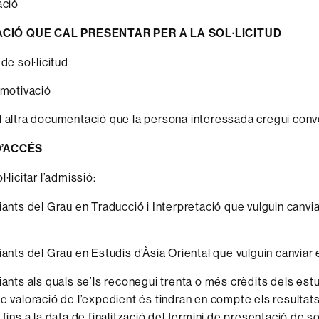
ació
IÓ QUE CAL PRESENTAR PER A LA SOL·LICITUD
de sol·licitud
 motivació
 altra documentació que la persona interessada cregui conv
D’ACCÉS
·licitar l’admissió:
iants del Grau en Traducció i Interpretació que vulguin canvia
iants del Grau en Estudis d’Àsia Oriental que vulguin canviar 
iants als quals se’ls reconegui trenta o més crèdits dels estu
e valoració de l’expedient és tindran en compte els resulta
fins a la data de finalització del termini de presentació de sol