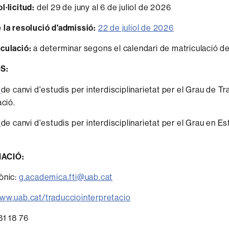
l·licitud:
del 29 de juny al 6 de juliol de 2026
 la resolució d'admissió:
22 de juliol de 2026
culació:
a determinar segons el calendari de matriculació 
S:
i
de canvi d'estudis per interdisciplinarietat per el Grau de Tr
ació.
i
de canvi d'estudis per interdisciplinarietat per el Grau en Es
ACIÓ:
ònic:
g.academica.fti@uab.cat
www.uab.cat/traducciointerpretacio
581 18 76