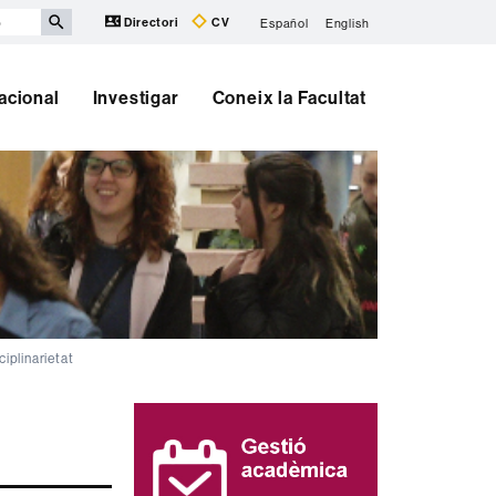
Directori
CV
Español
English
nacional
Investigar
Coneix la Facultat
ciplinarietat
Informació
complementària
t