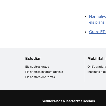
Normativa
els plans
Ordre EDU
Mapa
Estudiar
Mobilitat 
web
Els nostres graus
On t'agradari
Els nostres màsters oficials
Incoming exc
Els nostres doctorats
Segueix-nos a les xarxes socials