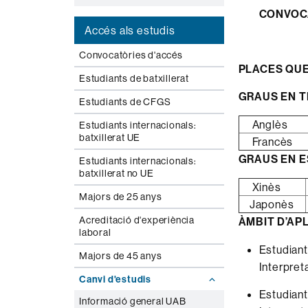
CONVOCA
Accés als estudis
Convocatòries d'accés
PLACES QUE
Estudiants de batxillerat
GRAUS EN T
Estudiants de CFGS
Anglè
Estudiants internacionals:
batxillerat UE
Francès
GRAUS EN E
Estudiants internacionals:
batxillerat no UE
Xinès
Majors de 25 anys
Japonès
Acreditació d'experiència
ÀMBIT D’APL
laboral
Estudiant
Majors de 45 anys
Interpret
Canvi d'estudis
Estudiant
Informació general UAB