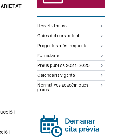
NARIETAT
Horaris i aules
Guies del curs actual
Preguntes més freqüents
Formularis
Preus públics 2024-2025
Calendaris vigents
Normatives acadèmiques
graus
ucció i
ció i