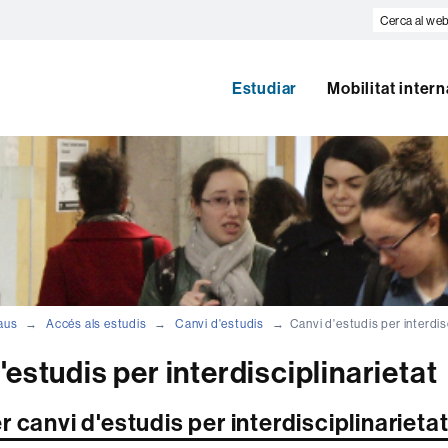
Cerca
al
web
Estudiar
Mobilitat inter
aus
Accés als estudis
Canvi d'estudis
Canvi d'estudis per interdis
'estudis per interdisciplinarietat
 canvi d'estudis per interdisciplinarieta