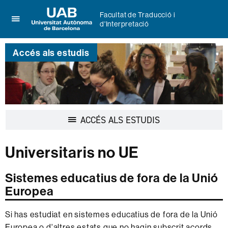
Facultat de Traducció i
d'Interpretació
Prem
UAB
per
Universitat
desplegar
Accés als estudis
Autònoma
el
de
menú
Barcelona
de
Facultat
de
Traducció
Desplegar
ACCÉS ALS ESTUDIS
i
la
d'Interpretació
navegació
Universitaris no UE
Sistemes educatius de fora de la Unió
Europea
Si has estudiat en sistemes educatius de fora de la Unió
Europea o d'altres estats que no hagin subscrit acords