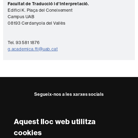
o
Facultat de Traducció i d'Interpretació.
Edifici K. Plaça del Coneixement
n
Campus UAB
t
08193 Cerdanyola del Vallès
a
c
Tel. 93 581 1876
t
g.academica.fti@uab.cat
e
Segueix-nos a les xarxes socials
Twitter
Facebook
Instagram
Youtube
Aquest lloc web utilitza
Reconeixement internacional de l'excel·lència
cookies
HR