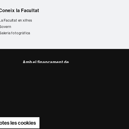
Coneix la Facultat
La Facultat en xifres
Govern
Galeria fotogràfica
Amb el finançament de
del web UAB
otes les cookies