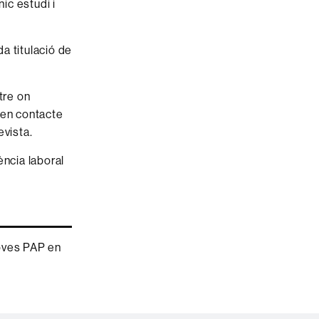
ic estudi i
a titulació de
tre on
a en contacte
evista.
ència laboral
roves PAP en