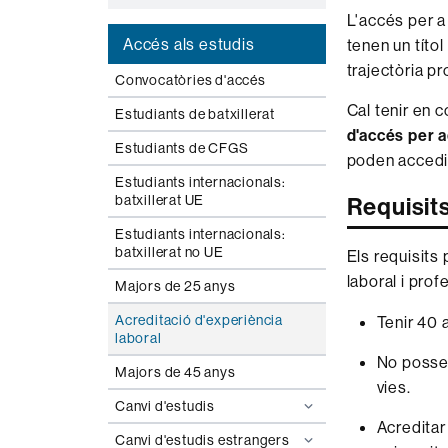
L'accés per 
Accés als estudis
tenen un títol
trajectòria p
Convocatòries d'accés
Cal tenir en
Estudiants de batxillerat
d'accés per a
Estudiants de CFGS
poden accedir
Estudiants internacionals:
Requisit
batxillerat UE
Estudiants internacionals:
batxillerat no UE
Els requisits
laboral i pro
Majors de 25 anys
Acreditació d'experiència
Tenir 40 a
laboral
No posseir
Majors de 45 anys
vies.
Canvi d'estudis
Acreditar
Canvi d'estudis estrangers