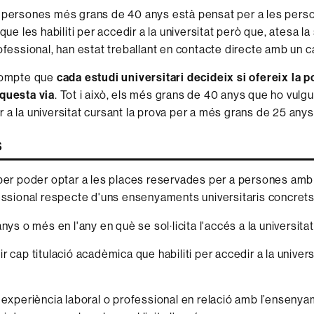
a persones més grans de 40 anys està pensat per a les pers
 que les habiliti per accedir a la universitat però que, atesa la
rofessional, han estat treballant en contacte directe amb un 
 compte que
cada estudi universitari decideix si ofereix la po
questa via
. Tot i això, els més grans de 40 anys que ho vulg
 a la universitat cursant la prova per a més grans de 25 anys
s
 per poder optar a les places reservades per a persones amb
fessional respecte d'uns ensenyaments universitaris concrets
nys o més en l'any en què se sol·licita l'accés a la universitat
 cap titulació acadèmica que habiliti per accedir a la univers
 experiència laboral o professional en relació amb l’enseny