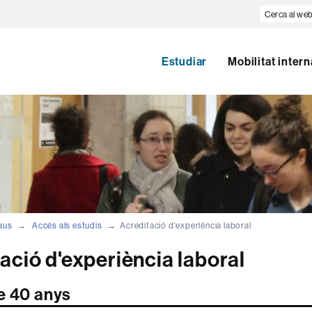
Cerca
al
web
Estudiar
Mobilitat inter
aus
Accés als estudis
Acreditació d'experiència laboral
ació d'experiència laboral
e 40 anys