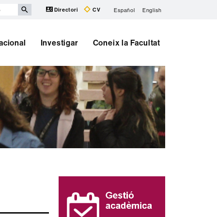
Directori
CV
Español
English
nacional
Investigar
Coneix la Facultat
Informació
complementària