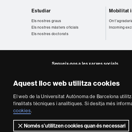
Mapa
Estudiar
Mobilitat 
web
Els nostres graus
On t'agradari
Els nostres màsters oficials
Incoming exc
Els nostres doctorats
Segueix-nos a les xarxes socials
Twitter
Facebook
Instagra
Yout
Aquest lloc web utilitza cookies
Sobre
El web de la Universitat Autònoma de Barcelona utilit
aquest
finalitats tècniques i analítiques. Si desitja més infor
web
Avís legal
P
cookies
.
Només s’utilitzen cookies quan és necessari