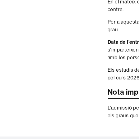
En el mateix c
centre.
Per a aquesta
grau.
Data de l'ent
s'imparteixen 
amb les perso
Els estudis d
pel curs 202
Nota imp
L’admissió pe
els graus que 