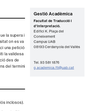
C
Gestió Acadèmica
o
Facultat de Traducció i
d'Interpretació.
n
Edifici K. Plaça del
t
que la supera i
Coneixement
sitat on es va
a
Campus UAB
08193 Cerdanyola del Vallès
ci una petició
c
citi la validesa
t
ició des de
Tel. 93 581 1876
e
ins del termini
g.academica.fti@uab.cat
dós inclosos).