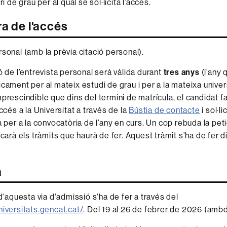
ri de grau per al qual se sol·licita l’accés.
a de l'accés
rsonal (amb la prèvia citació personal).
ó de l’entrevista personal serà vàlida durant
tres anys
(l’any 
icament per al mateix estudi de grau i per a la mateixa univer
prescindible que dins del termini de matrícula, el candidat fa
Accés a la Universitat a través de la
Bústia de contacte
i sol·li
a per a la convocatòria de l’any en curs. Un cop rebuda la pet
icarà els tràmits que haurà de fer. Aquest tràmit s’ha de fer d
a
 d'aquesta via d'admissió s'ha de fer a través del
niversitats.gencat.cat/
. Del 19 al 26 de febrer de 2026 (amb