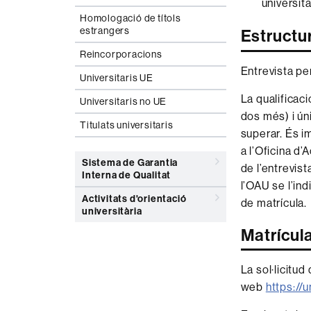
universita
Homologació de títols
estrangers
Estructur
Reincorporacions
Entrevista pe
Universitaris UE
La qualificaci
Universitaris no UE
dos més) i ún
Titulats universitaris
superar. És im
a l’Oficina d’
Sistema de Garantia
de l’entrevist
Interna de Qualitat
l’OAU se l’ind
Activitats d'orientació
de matrícula.
universitària
Matrícul
La sol·licitud
web
https://u