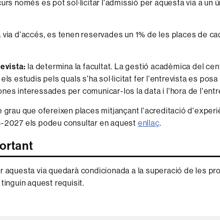
urs només es pot sol·licitar l'admissió per aquesta via a un ún
 via d'accés, es tenen reservades un 1% de les places de cad
revista:
la determina la facultat. La gestió acadèmica del cen
els estudis pels quals s'ha sol·licitat fer l'entrevista es pos
nes interessades per comunicar-los la data i l'hora de l'entr
e grau que ofereixen places mitjançant l'acreditació d'experi
6-2027 els podeu consultar en aquest
enllaç
.
ortant
r aquesta via quedarà condicionada a la superació de les p
tinguin aquest requisit.