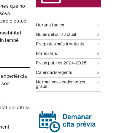
ones que no
 seva
camp d'estudi.
Horaris i aules
ssibilitat
Guies del curs actual
uin també
Preguntes més freqüents
.
Formularis
Preus públics 2024-2025
Calendaris vigents
 experiència
Normatives acadèmiques
 són:
graus
.
itat per altres
ament