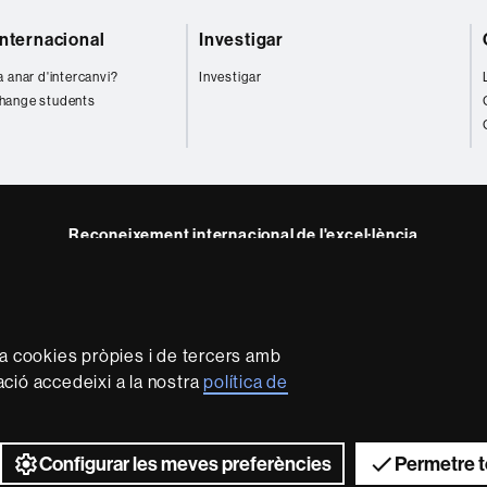
internacional
Investigar
a anar d'intercanvi?
Investigar
hange students
Reconeixement internacional de l'excel·lència
HR
m
ube
Excellence
in
Research
za cookies pròpies i de tercers amb
-
mació accedeixi a la nostra
política de
Euraxess
rotecció de dades
Sobre el web
Accessibilitat web
Mapa 
2026 Universitat Autònoma de Barcelona
Configurar les meves preferències
Permetre t