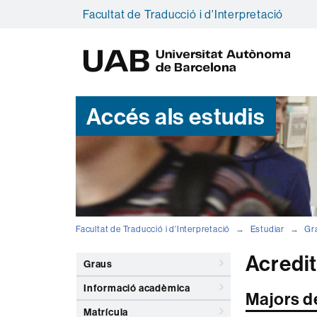
Facultat de Traducció i d'Interpretació
U
A
B
Accés als estudis
Facultat de Traducció i d'Interpretació
Estudiar
Gr
Acredit
Graus
Informació acadèmica
Majors d
Matrícula