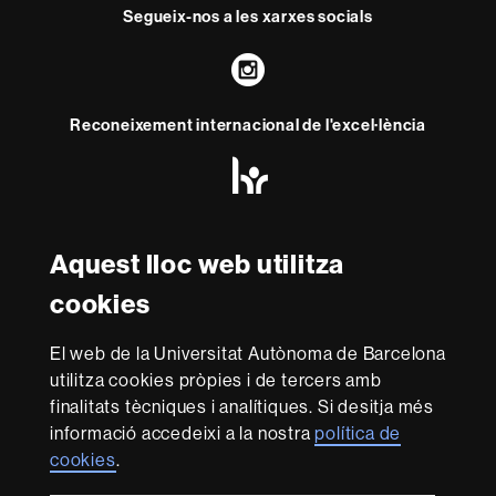
Segueix-nos a les xarxes socials
Instagram
Reconeixement internacional de l'excel·lència
HR
Excellence
in
Research
Amb el finançament de
-
Aquest lloc web utilitza
Euraxess
cookies
Sobre
El web de la Universitat Autònoma de Barcelona
aquest
utilitza cookies pròpies i de tercers amb
web
Avís legal
Protecció de dades
Sobre el
finalitats tècniques i analítiques. Si desitja més
informació accedeixi a la nostra
política de
web
Accessibilitat web
Mapa del web UAB
cookies
.
Som una universitat capdavantera que imparteix una