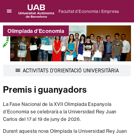
Facultat d'Economia i Empresa
Prem
UAB
per
Universitat
desplegar
Olimpíada d'Economia
Autònoma
el
de
menú
Barcelona
de
Facultat
d'Economia
i
Despleg
ACTIVITATS D'ORIENTACIÓ UNIVERSITÀRIA
Empresa
la
navegac
Premis i guanyadors
La Fase Nacional de la XVII Olimpíada Espanyola
d’Economia se celebrarà a la Universidad Rey Juan
Carlos del 17 al 19 de juny de 2026.
Durant aquesta nova Olimpíada la Universidad Rey Juan