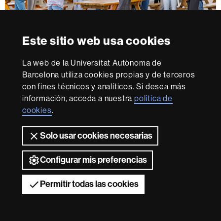
Este sitio web usa cookies
Del 5 al 21 de mayo, los martes y los jueves
Ven a visitarnos con la familia o un grupo de amigas y
La web de la Universitat Autònoma de
Barcelona utiliza cookies propias y de terceros
amigos. Ofrecemos visitas guiadas de la mano de
con fines técnicos y analíticos. Si desea más
estudiantes de cada Facultad y Escuela.
¡Apúntate!
información, acceda a nuestra
política de
cookies
.
Visitas a los centros de secundaria
Solo usar cookies necesarias
Configurar mis preferencias
Permitir todas las cookies