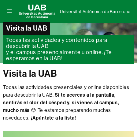
Universitat Autònoma de Barcelona
Clica
UAB
aquí
Universitat
Visita la UAB
para
Autònoma
desplegar
de
Todas las actividades y contenidos para
el
Barcelona
descubrir la UAB
menú
de
y el campus presencialmente u online. ¡Te
Universitat
esperamos en la UAB!
Autònoma
de
Visita la UAB
Barcelona
Todas las actividades presenciales y online disponibles
para descubrir la UAB.
Si te acercas a la pantalla,
sentirás el olor del césped y, si vienes al campus,
mucho más
😊 Te estamos preparando muchas
novedades.
¡Apúntate a la lista!