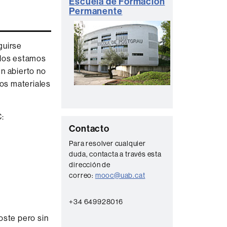
C
Escuela de Formación
complementaria
Permanente
o
n
t
guirse
 los estamos
a
en abierto no
c
los materiales
t
o
:
C
Contacto
o
Para resolver cualquier
duda, contacta a través esta
n
dirección de
t
correo:
mooc@uab.cat
a
c
+34 649928016
t
ste pero sin