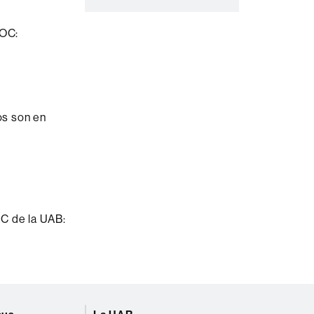
o
OOC:
os son en
OC de la UAB: