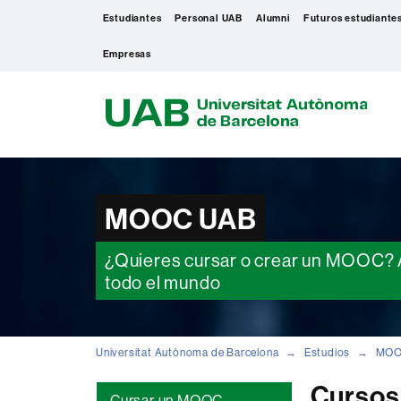
Estudiantes
Personal UAB
Alumni
Futuros estudiante
Empresas
U
A
B
MOOC UAB
¿Quieres cursar o crear un MOOC? Aq
todo el mundo
Universitat Autònoma de Barcelona
Estudios
MO
Cursos
Cursar un MOOC