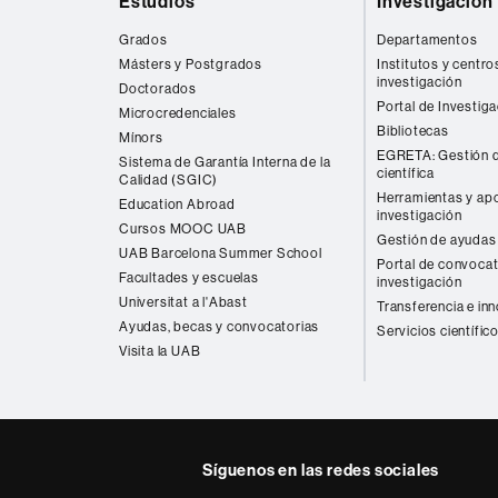
Estudios
Investigación
web
Grados
Departamentos
Másters y Postgrados
Institutos y centro
investigación
Doctorados
Portal de Investig
Microcredenciales
Bibliotecas
Mínors
EGRETA: Gestión d
Sistema de Garantía Interna de la
científica
Calidad (SGIC)
Herramientas y apo
Education Abroad
investigación
Cursos MOOC UAB
Gestión de ayudas 
UAB Barcelona Summer School
Portal de convocat
Facultades y escuelas
investigación
Universitat a l'Abast
Transferencia e in
Ayudas, becas y convocatorias
Servicios científic
Visita la UAB
Síguenos en las redes sociales