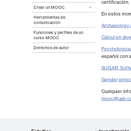
certificación.
Crear un MOOC
En estos mom
Herramientas de
comunicación
Archaeology a
Funciones y perfiles de un
Càlcul en div
curso MOOC
Derechos de autor
Psychological 
español con s
SUGAR. Softw
Gender empo
Cualquier inf
mooc@uab.c
Mapa