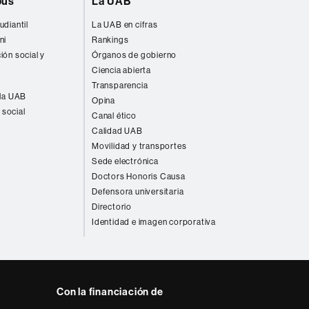
pus
La UAB
udiantil
La UAB en cifras
ni
Rankings
ión social y
Órganos de gobierno
Ciencia abierta
Transparencia
 la UAB
Opina
 social
Canal ético
Calidad UAB
Movilidad y transportes
Sede electrónica
Doctors Honoris Causa
Defensora universitaria
Directorio
Identidad e imagen corporativa
Con la financiación de