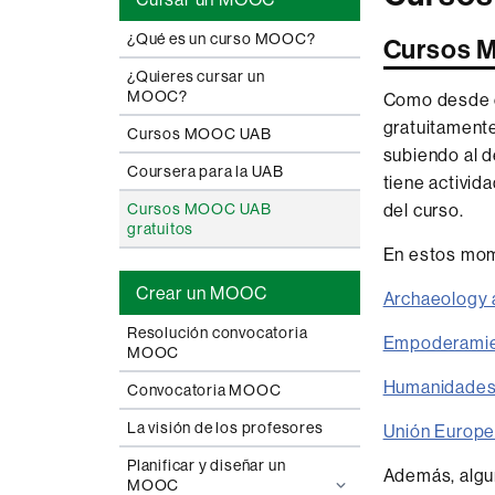
¿Qué es un curso MOOC?
Cursos 
¿Quieres cursar un
MOOC?
Como desde e
gratuitamente
Cursos MOOC UAB
subiendo al d
Coursera para la UAB
tiene activid
del curso.
Cursos MOOC UAB
gratuitos
En estos mom
Crear un MOOC
Archaeology a
Resolución convocatoria
Empoderamien
MOOC
Humanidades 
Convocatoria MOOC
La visión de los profesores
Unión Europea:
Planificar y diseñar un
Además, algu
MOOC