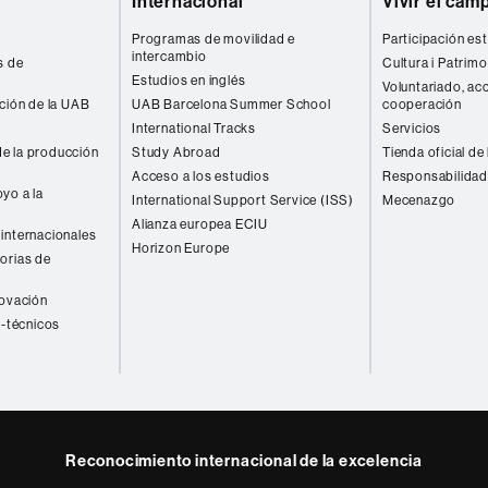
Internacional
Vivir el cam
Programas de movilidad e
Participación est
intercambio
s de
Cultura i Patrimo
Estudios en inglés
Voluntariado, acc
ación de la UAB
UAB Barcelona Summer School
cooperación
International Tracks
Servicios
e la producción
Study Abroad
Tienda oficial de
Acceso a los estudios
Responsabilidad
yo a la
International Support Service (ISS)
Mecenazgo
Alianza europea ECIU
internacionales
Horizon Europe
orias de
novación
o-técnicos
Reconocimiento internacional de la excelencia