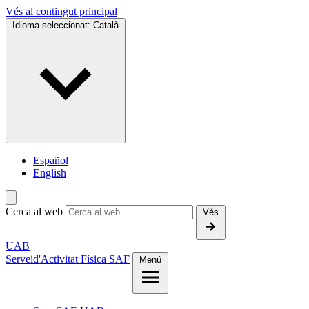
Vés al contingut principal
Idioma seleccionat:
Català
Español
English
Cerca al web
Vés
UAB
Servei
d'Activitat Física SAF
Menú