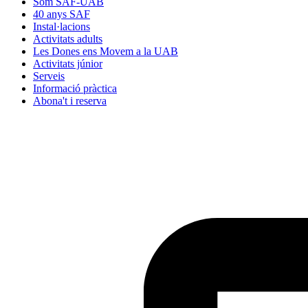
Som SAF-UAB
40 anys SAF
Instal·lacions
Activitats adults
Les Dones ens Movem a la UAB
Activitats júnior
Serveis
Informació pràctica
Abona't i reserva