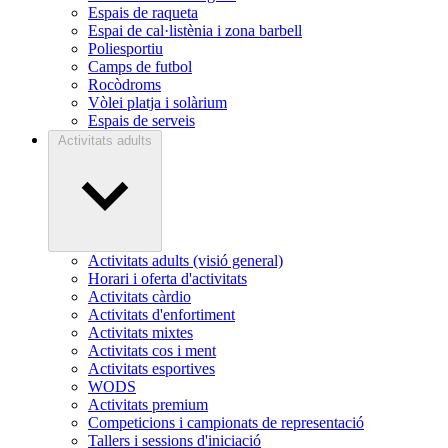
Espais de raqueta
Espai de cal·listènia i zona barbell
Poliesportiu
Camps de futbol
Rocòdroms
Vòlei platja i solàrium
Espais de serveis
Activitats adults
Activitats adults (visió general)
Horari i oferta d'activitats
Activitats càrdio
Activitats d'enfortiment
Activitats mixtes
Activitats cos i ment
Activitats esportives
WODS
Activitats premium
Competicions i campionats de representació
Tallers i sessions d'iniciació