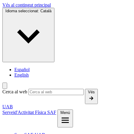
Vés al contingut principal
Idioma seleccionat:
Català
Español
English
Cerca al web
Vés
UAB
Servei
d'Activitat Física SAF
Menú