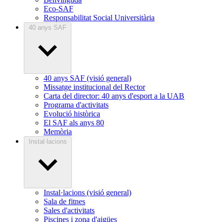
Eco-SAF
Responsabilitat Social Universitària
40 anys SAF
40 anys SAF (visió general)
Missatge institucional del Rector
Carta del director: 40 anys d'esport a la UAB
Programa d'activitats
Evolució històrica
El SAF als anys 80
Memòria
Instal·lacions
Instal·lacions (visió general)
Sala de fitnes
Sales d'activitats
Piscines i zona d'aigües