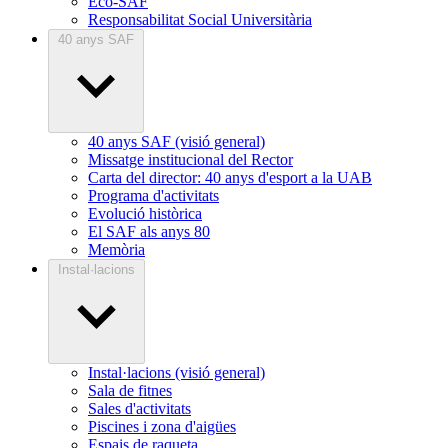
Eco-SAF
Responsabilitat Social Universitària
40 anys SAF
40 anys SAF (visió general)
Missatge institucional del Rector
Carta del director: 40 anys d'esport a la UAB
Programa d'activitats
Evolució històrica
El SAF als anys 80
Memòria
Instal·lacions
Instal·lacions (visió general)
Sala de fitnes
Sales d'activitats
Piscines i zona d'aigües
Espais de raqueta