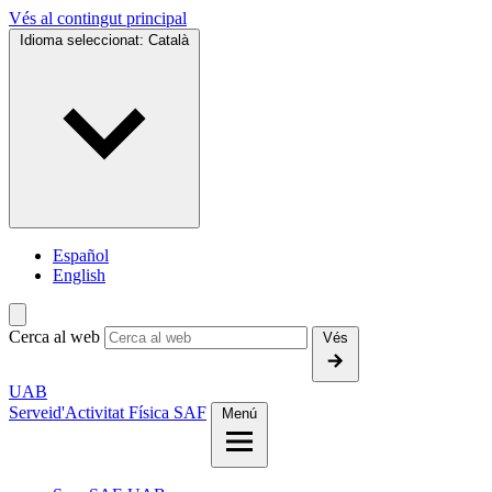
Vés al contingut principal
Idioma seleccionat:
Català
Español
English
Cerca al web
Vés
UAB
Servei
d'Activitat Física SAF
Menú