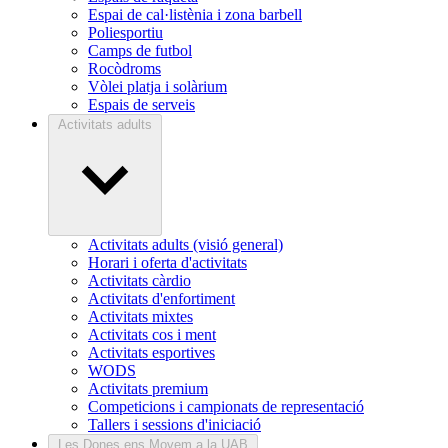
Espai de cal·listènia i zona barbell
Poliesportiu
Camps de futbol
Rocòdroms
Vòlei platja i solàrium
Espais de serveis
Activitats adults
Activitats adults (visió general)
Horari i oferta d'activitats
Activitats càrdio
Activitats d'enfortiment
Activitats mixtes
Activitats cos i ment
Activitats esportives
WODS
Activitats premium
Competicions i campionats de representació
Tallers i sessions d'iniciació
Les Dones ens Movem a la UAB