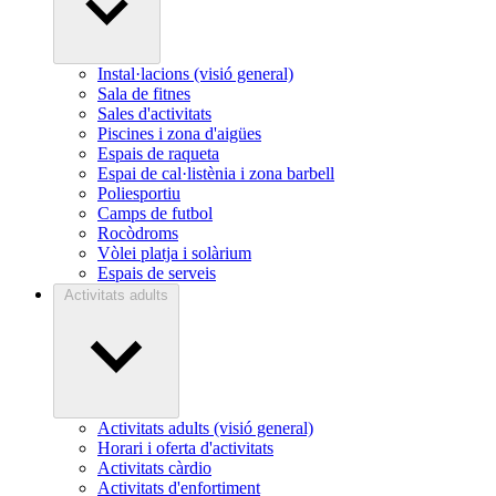
Instal·lacions (visió general)
Sala de fitnes
Sales d'activitats
Piscines i zona d'aigües
Espais de raqueta
Espai de cal·listènia i zona barbell
Poliesportiu
Camps de futbol
Rocòdroms
Vòlei platja i solàrium
Espais de serveis
Activitats adults
Activitats adults (visió general)
Horari i oferta d'activitats
Activitats càrdio
Activitats d'enfortiment