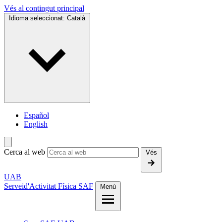
Vés al contingut principal
Idioma seleccionat:
Català
Español
English
Cerca al web
Vés
UAB
Servei
d'Activitat Física SAF
Menú