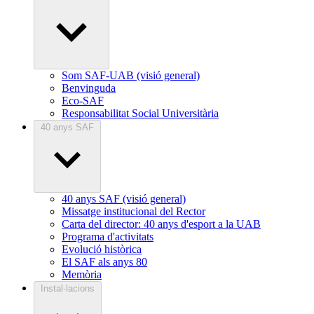
Som SAF-UAB (visió general)
Benvinguda
Eco-SAF
Responsabilitat Social Universitària
40 anys SAF
40 anys SAF (visió general)
Missatge institucional del Rector
Carta del director: 40 anys d'esport a la UAB
Programa d'activitats
Evolució històrica
El SAF als anys 80
Memòria
Instal·lacions