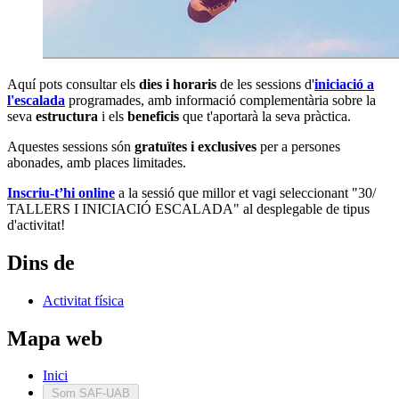
Aquí pots consultar els
dies i horaris
de les sessions d'
iniciació a
l'escalada
programades, amb informació complementària sobre la
seva
estructura
i els
beneficis
que t'aportarà la seva pràctica.
Aquestes sessions són
gratuïtes i exclusives
per a persones
abonades, amb places limitades.
Inscriu-t’hi online
a la sessió que millor et vagi seleccionant "30/
TALLERS I INICIACIÓ ESCALADA" al desplegable de tipus
d'activitat!
Dins de
Activitat física
Mapa web
Inici
Som SAF-UAB