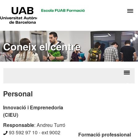
UAB
P
Universitat
Autònoma
p
de
d
Barcelona
el
Coneix el centre
m
d
A
i
G
Despl
Cone
d
la
el
Personal
D
centr
naveg
Innovació i Emprenedoria
(CIEU)
Responsable
:
Andreu Turró
93 592 97 10 - ext 9002
Formació professional