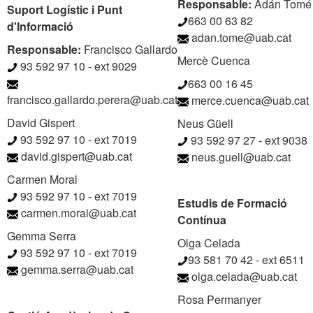
Responsable:
Adán Tomé
Suport Logístic i Punt
663 00 63 82
d'Informació
adan.tome@uab.cat
Responsable:
Francisco Gallardo
Mercè Cuenca
93 592 97 10 - ext 9029
663 00 16 45
francisco.gallardo.perera@uab.cat
merce.cuenca@uab.cat
David Gispert
Neus Güell
93 592 97 10 - ext 7019
93 592 97 27 - ext 9038
david.gispert@uab.cat
neus.guell@uab.cat
Carmen Moral
93 592 97 10 - ext 7019
Estudis de Formació
carmen.moral@uab.cat
Contínua
Gemma Serra
Olga Celada
93 592 97 10 - ext 7019
93 581 70 42 - ext 6511
gemma.serra@uab.cat
olga.celada@uab.cat
Rosa Permanyer