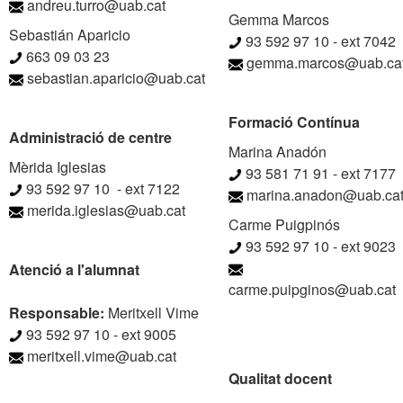
andreu.turro@uab.cat
Gemma Marcos
Sebastián Aparicio
93 592 97 10 - ext 7042
663 09 03 23
gemma.marcos@uab.ca
sebastian.aparicio@uab.cat
Formació Contínua
Administració de centre
Marina Anadón
Mèrida Iglesias
93 581 71 91 - ext 7177
93 592 97 10 - ext 7122
marina.anadon@uab.ca
merida.iglesias@uab.cat
Carme Puigpinós
93 592 97 10 - ext 9023
Atenció a l'alumnat
carme.puipginos@uab.cat
Responsable:
Meritxell Vime
93 592 97 10 - ext 9005
meritxell.vime@uab.cat
Qualitat docent