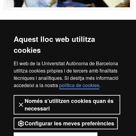
Reconeixement internacional de l'excel·lència
Aquest lloc web utilitza
HR
cookies
El web de la Universitat Autònoma de Barcelona
Excell
utilitza cookies pròpies i de tercers amb finalitats
Inici
Avís Legal
Política de privacitat
tècniques i analítiques. Si desitja més informació
Protecció de dades
Sobre el web
accedeixi a la nostra
política de cookies
.
in
Som una universitat capdavantera que imparteix una
Només s’utilitzen cookies quan és
docència de qualitat, diversificada, multidisciplinària i
necessari
flexible, ajustada a les necessitats de la societat i adaptada
als nous models de l'Europa del coneixement. La UAB és
Resea
reconeguda internacionalment per la qualitat i el caràcter
Configurar les meves preferències
innovador de la seva recerca.