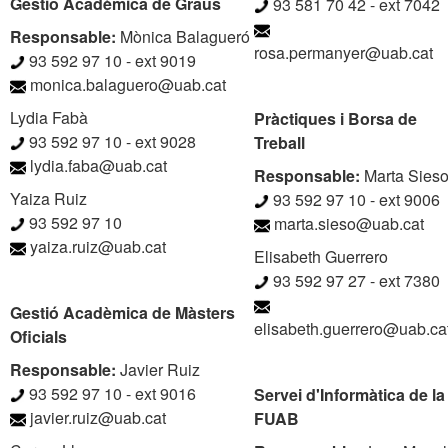
Gestió Acadèmica de Graus
93 581 70 42 - ext 7042
Responsable:
Mònica Balagueró
rosa.permanyer@uab.cat
93 592 97 10 - ext 9019
monica.balaguero@uab.cat
Lydia Fabà
Pràctiques i Borsa de
93 592 97 10 - ext 9028
Treball
lydia.faba@uab.cat
Responsable:
Marta Sies
Yaiza Ruiz
93 592 97 10 - ext 9006
93 592 97 10
marta.sieso@uab.cat
yaiza.ruiz@uab.cat
Elisabeth Guerrero
93 592 97 27 - ext 7380
Gestió Acadèmica de Màsters
elisabeth.guerrero@uab.ca
Oficials
Responsable:
Javier Ruiz
93 592 97 10 - ext 9016
Servei d'Informàtica de la
javier.ruiz@uab.cat
FUAB