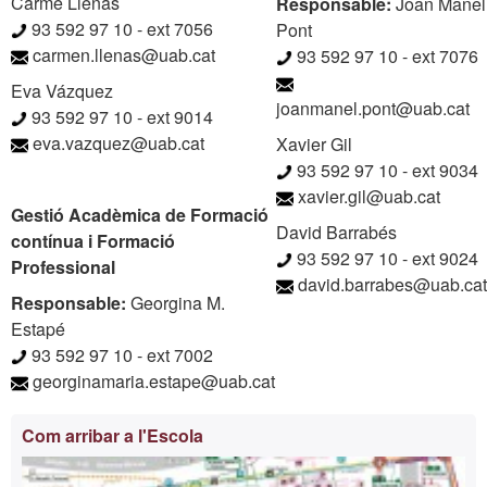
Carme Llenas
Responsable:
Joan Manel
93 592 97 10 - ext 7056
Pont
carmen.llenas@uab.cat
93 592 97 10 - ext 7076
Eva Vázquez
joanmanel.pont@uab.cat
93 592 97 10 - ext 9014
eva.vazquez@uab.cat
Xavier Gil
93 592 97 10 - ext 9034
xavier.gil@uab.cat
Gestió Acadèmica de Formació
David Barrabés
contínua i Formació
93 592 97 10 - ext 9024
Professional
david.barrabes@uab.cat
Responsable:
Georgina M.
Estapé
93 592 97 10 - ext 7002
georginamaria.estape@uab.cat
Informació
Com arribar a l'Escola
complementària