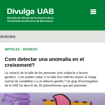
p
a
l
Articles
ARTICLES
-
AVENÇOS
Articles
Entrevistes
Vídeos
Com detectar una anomalia en el
creixement?
Agenda
La variació de la talla de les persones està subjecta a factors
genètics. Com podem saber si la talla d'un individu respon al marge
normal de variabilitat o a un defecte genètic? Un grup d'investigadors
de la UAB ha descrit els 25 polimorfismes que pot presentar...
English
Español
CERCAR