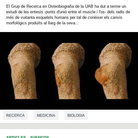
El Grup de Recerca en Osteobiografia de la UAB ha dut a terme un
estudi de les entesis -punts d'unió entre el muscle i l'os- dels radis de
més de vuitanta esquelets humans per tal de conèixer els canvis
morfològics produïts al llarg de la seva...
RECERCA
MEDICINA
BIOLOGIA
ARTICLES
-
AVENÇOS