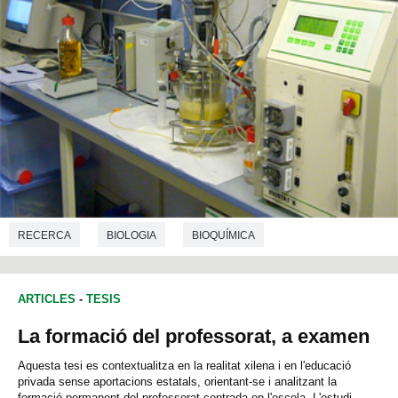
RECERCA
BIOLOGIA
BIOQUÍMICA
ENGINYERIA QUÍMICA
BIOTECNOLOGIA
ARTICLES
-
TESIS
La formació del professorat, a examen
Aquesta tesi es contextualitza en la realitat xilena i en l'educació
privada sense aportacions estatals, orientant-se i analitzant la
formació permanent del professorat centrada en l'escola. L'estudi