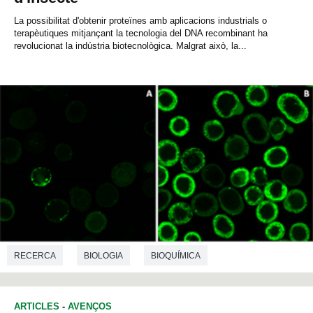
La possibilitat d'obtenir proteïnes amb aplicacions industrials o
terapèutiques mitjançant la tecnologia del DNA recombinant ha
revolucionat la indústria biotecnològica. Malgrat això, la...
RECERCA
BIOLOGIA
BIOQUÍMICA
BIOTECNOLOGIA
ARTICLES
-
AVENÇOS