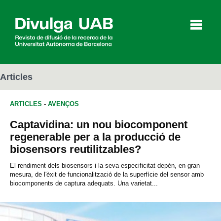
p
a
l
Articles
ARTICLES
-
AVENÇOS
Articles
Entrevistes
Vídeos
Captavidina: un nou biocomponent
regenerable per a la producció de
biosensors reutilitzables?
Agenda
El rendiment dels biosensors i la seva especificitat depèn, en gran
mesura, de l'èxit de funcionalització de la superfície del sensor amb
biocomponents de captura adequats. Una varietat...
English
Español
CERCAR