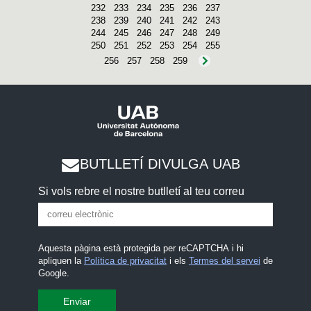
232
233
234
235
236
237
238
239
240
241
242
243
244
245
246
247
248
249
250
251
252
253
254
255
256
257
258
259
BUTLLETÍ DIVULGA UAB
Si vols rebre el nostre butlletí al teu correu
Aquesta pàgina està protegida per reCAPTCHA i hi
apliquen la
Política de privacitat
i els
Termes del servei
de
Google.