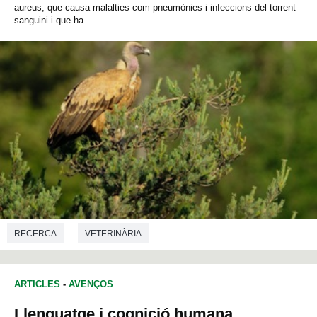
aureus, que causa malalties com pneumònies i infeccions del torrent
sanguini i que ha...
RECERCA
VETERINÀRIA
ARTICLES
-
AVENÇOS
Llenguatge i cognició humana