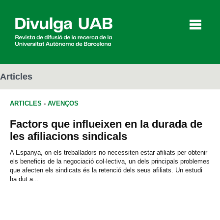
p
a
l
Articles
ARTICLES
-
AVENÇOS
Articles
Entrevistes
Vídeos
Factors que influeixen en la durada de
les afiliacions sindicals
Agenda
A Espanya, on els treballadors no necessiten estar afiliats per obtenir
els beneficis de la negociació col·lectiva, un dels principals problemes
que afecten els sindicats és la retenció dels seus afiliats. Un estudi
ha dut a...
English
Español
CERCAR