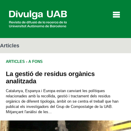
p
a
l
Articles
ARTICLES
-
A FONS
Articles
Entrevistes
Vídeos
La gestió de residus orgànics
analitzada
Agenda
Catalunya, Espanya i Europa estan canviant les polítiques
relacionades amb la recollida, gestió i tractament dels residus
orgànics de diferent tipologia, àmbit on se centra el treball que han
publicat els investigadors del Grup de Compostatge de la UAB.
English
Español
Mitjançant l'anàlisi de les...
CERCAR