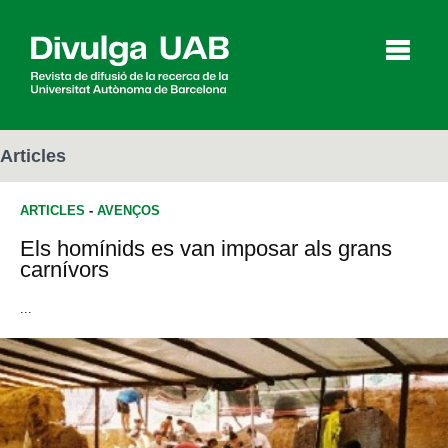
p
a
l
Articles
ARTICLES
-
AVENÇOS
Articles
Entrevistes
Vídeos
Els homínids es van imposar als grans
carnívors
Agenda
...
English
Español
CERCAR