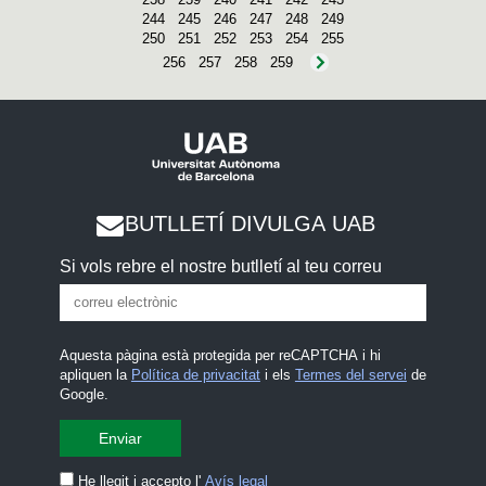
244
245
246
247
248
249
250
251
252
253
254
255
256
257
258
259
BUTLLETÍ DIVULGA UAB
Si vols rebre el nostre butlletí al teu correu
Aquesta pàgina està protegida per reCAPTCHA i hi
apliquen la
Política de privacitat
i els
Termes del servei
de
Google.
He llegit i accepto l'
Avís legal