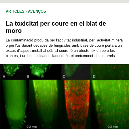
ARTICLES
-
AVENÇOS
La toxicitat per coure en el blat de
moro
La contaminació produïda per l'activitat industrial, per l'activitat minera
o per l'ús durant dècades de fungicides amb base de coure porta a un
excés d'aquest metall al sòl. El coure té un efecte tòxic sobre les
plantes, i un bon indicador d'aquest és el creixement de les arrels....