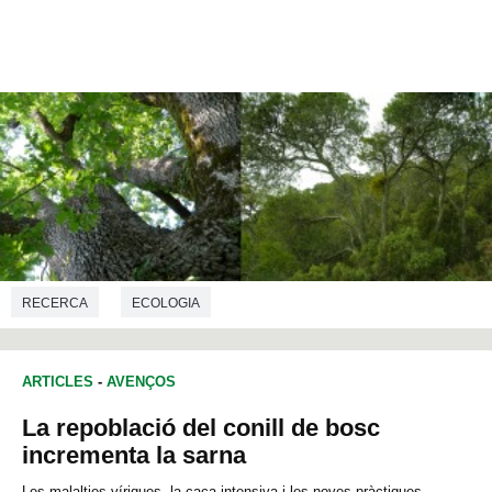
RECERCA
ECOLOGIA
ARTICLES
-
AVENÇOS
La repoblació del conill de bosc
incrementa la sarna
Les malalties víriques, la caça intensiva i les noves pràctiques