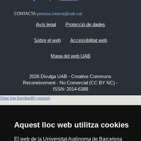
CONTACTA
premsa.ciencia@uab.cat
Avís legal
Protecció de dades
Sobre el web
Accessibilitat web
Mapa del web UAB
2026 Divulga UAB - Creative Commons
Reconeixement - No Comercial (CC BY NC) -
ISSN: 2014-6388
View low-bandwidth version
Aquest lloc web utilitza cookies
El web de la Universitat Autònoma de Barcelona