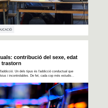
EDUCACIÓ
als: contribució del sexe, edat
l trastorn
d'addicció. Un dels tipus és l'addicció conductual que
us i incontrolables. De fet, cada cop més estudis...