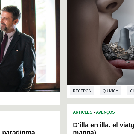
RECERCA
QUÍMICA
C
ARTICLES
-
AVENÇOS
D’illa en illa: el vi
un paradigma
magna)