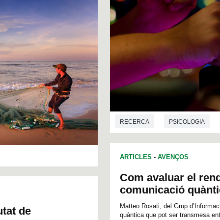
RECERCA
PSICOLOGIA
ARTICLES
-
AVENÇOS
Com avaluar el rend
comunicació quànti
Matteo Rosati, del Grup d’Informaci
utat de
quàntica que pot ser transmesa ent