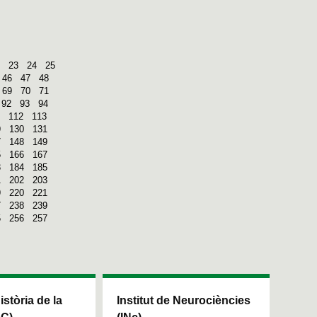
23
24
25
46
47
48
69
70
71
92
93
94
112
113
9
130
131
7
148
149
5
166
167
3
184
185
1
202
203
9
220
221
7
238
239
5
256
257
Història de la
Institut de Neurociències