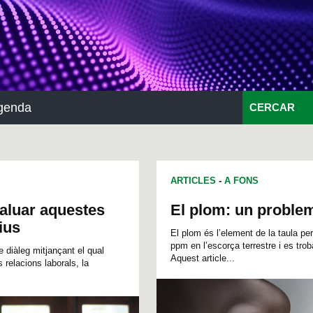
genda
CERCAR
ARTICLES
-
A FONS
aluar aquestes
El plom: un problem
ius
El plom és l’element de la taula p
ppm en l’escorça terrestre i es trob
 diàleg mitjançant el qual
Aquest article...
relacions laborals, la