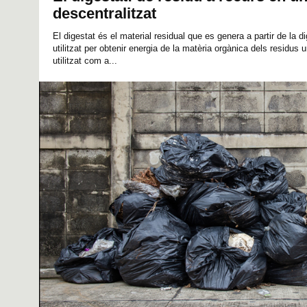
descentralitzat
El digestat és el material residual que es genera a partir de la 
utilitzat per obtenir energia de la matèria orgànica dels residus
utilitzat com a...