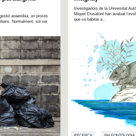
Investigadors de la Universitat Aut
Miquel Crusafont han avaluat l’evo
digestió anaeròbia, un procés
que va habitar a...
 urbans. Normalment, sol ser
RECERCA
PALEONTOLOGIA