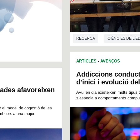
RECERCA
CIÈNCIES DE L'
ARTICLES
-
AVENÇOS
Addiccions conductu
d’inici i evolució de
nades afavoreixen
Avui en dia existeixen molts tipus 
s’associa a comportaments compulsi
e el model de cogestió de les
ribueix a una major