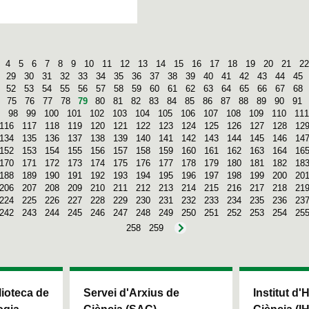
4
5
6
7
8
9
10
11
12
13
14
15
16
17
18
19
20
21
22
29
30
31
32
33
34
35
36
37
38
39
40
41
42
43
44
45
52
53
54
55
56
57
58
59
60
61
62
63
64
65
66
67
68
75
76
77
78
79
80
81
82
83
84
85
86
87
88
89
90
91
98
99
100
101
102
103
104
105
106
107
108
109
110
111
116
117
118
119
120
121
122
123
124
125
126
127
128
12
134
135
136
137
138
139
140
141
142
143
144
145
146
14
152
153
154
155
156
157
158
159
160
161
162
163
164
16
170
171
172
173
174
175
176
177
178
179
180
181
182
18
188
189
190
191
192
193
194
195
196
197
198
199
200
20
206
207
208
209
210
211
212
213
214
215
216
217
218
21
224
225
226
227
228
229
230
231
232
233
234
235
236
23
242
243
244
245
246
247
248
249
250
251
252
253
254
25
258
259
blioteca de
Servei d'Arxius de
Institut d'