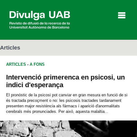
p
a
l
Articles
ARTICLES
-
A FONS
Articles
Entrevistes
Vídeos
Intervenció primerenca en psicosi, un
indici d'esperança
Agenda
El pronòstic de la psicosi pot canviar en gran mesura en funció de si
és tractada precoçment o no: les psicosis tractades tardanament
presenten major resistència als fàrmacs i aparició d'anormalitats
cerebrals més pronunciades. Per això, aquesta malaltia...
English
Español
CERCAR