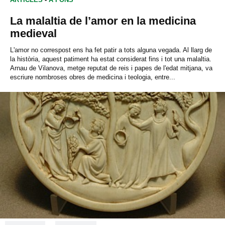
La malaltia de l’amor en la medicina
medieval
L'amor no correspost ens ha fet patir a tots alguna vegada. Al llarg de
la història, aquest patiment ha estat considerat fins i tot una malaltia.
Arnau de Vilanova, metge reputat de reis i papes de l'edat mitjana, va
escriure nombroses obres de medicina i teologia, entre...