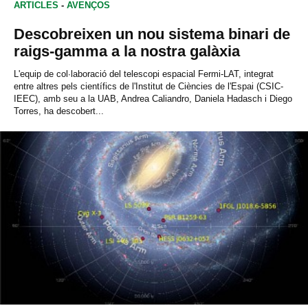
ARTICLES
-
AVENÇOS
Descobreixen un nou sistema binari de
raigs-gamma a la nostra galàxia
L'equip de col∙laboració del telescopi espacial Fermi‐LAT, integrat
entre altres pels científics de l'Institut de Ciències de l'Espai (CSIC‐
IEEC), amb seu a la UAB, Andrea Caliandro, Daniela Hadasch i Diego
Torres, ha descobert...