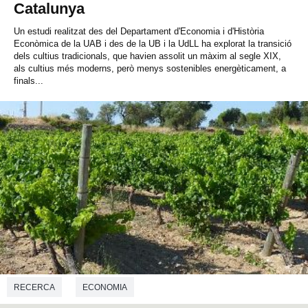
Catalunya
Un estudi realitzat des del Departament d'Economia i d'Història
Econòmica de la UAB i des de la UB i la UdLL ha explorat la transició
dels cultius tradicionals, que havien assolit un màxim al segle XIX,
als cultius més moderns, però menys sostenibles energèticament, a
finals...
RECERCA
ECONOMIA