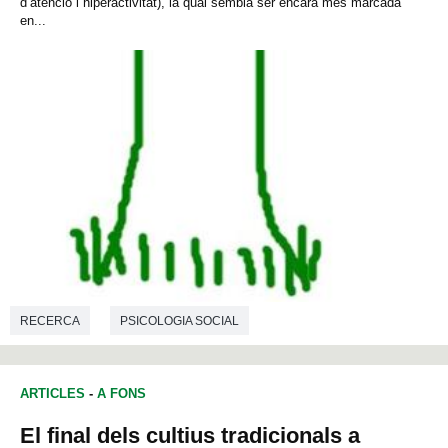
d’atenció i hiperactivitat), la qual sembla ser encara més marcada
en...
RECERCA
PSICOLOGIA SOCIAL
ARTICLES
-
A FONS
El final dels cultius tradicionals a