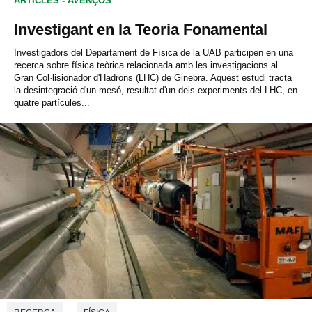
ARTICLES
-
AVENÇOS
Investigant en la Teoria Fonamental
Investigadors del Departament de Física de la UAB participen en una
recerca sobre física teòrica relacionada amb les investigacions al
Gran Col·lisionador d'Hadrons (LHC) de Ginebra. Aquest estudi tracta
la desintegració d'un mesó, resultat d'un dels experiments del LHC, en
quatre partícules...