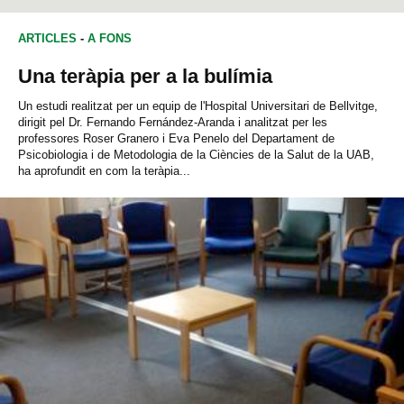
ARTICLES
-
A FONS
Una teràpia per a la bulímia
Un estudi realitzat per un equip de l'Hospital Universitari de Bellvitge,
dirigit pel Dr. Fernando Fernández-Aranda i analitzat per les
professores Roser Granero i Eva Penelo del Departament de
Psicobiologia i de Metodologia de la Ciències de la Salut de la UAB,
ha aprofundit en com la teràpia...