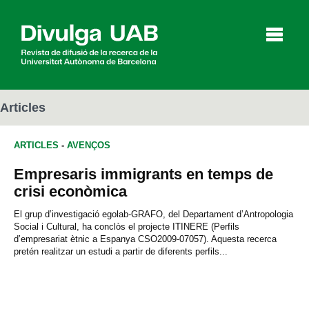
p
a
l
Articles
ARTICLES
-
AVENÇOS
Articles
Entrevistes
Vídeos
Empresaris immigrants en temps de
crisi econòmica
Agenda
El grup d’investigació egolab-GRAFO, del Departament d’Antropologia
Social i Cultural, ha conclòs el projecte ITINERE (Perfils
d’empresariat ètnic a Espanya CSO2009-07057). Aquesta recerca
pretén realitzar un estudi a partir de diferents perfils...
English
Español
CERCAR