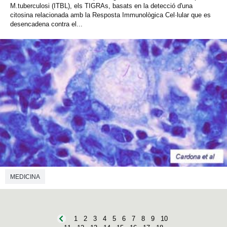
M.tuberculosi (ITBL), els TIGRAs, basats en la detecció d'una
citosina relacionada amb la Resposta Immunològica Cel·lular que es
desencadena contra el...
MEDICINA
1
2
3
4
5
6
7
8
9
10