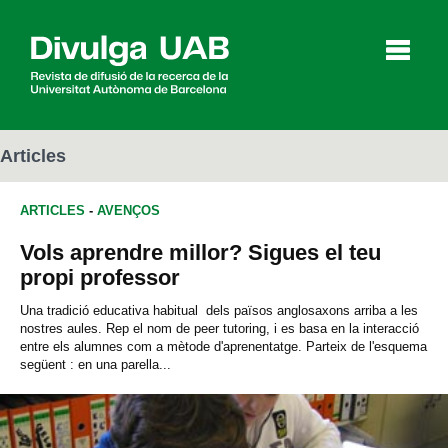
p
a
l
Articles
ARTICLES
-
AVENÇOS
Articles
Entrevistes
Vídeos
Vols aprendre millor? Sigues el teu
propi professor
Agenda
Una tradició educativa habitual dels països anglosaxons arriba a les
nostres aules. Rep el nom de peer tutoring, i es basa en la interacció
entre els alumnes com a mètode d'aprenentatge. Parteix de l'esquema
següent : en una parella...
English
Español
CERCAR