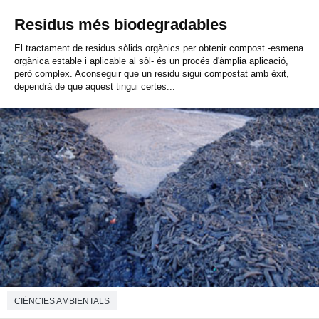
Residus més biodegradables
El tractament de residus sòlids orgànics per obtenir compost -esmena
orgànica estable i aplicable al sòl- és un procés d'àmplia aplicació,
però complex. Aconseguir que un residu sigui compostat amb èxit,
dependrà de que aquest tingui certes...
CIÈNCIES AMBIENTALS