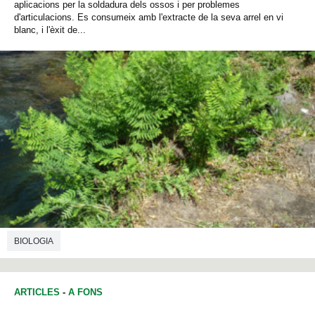
aplicacions per la soldadura dels ossos i per problemes
d'articulacions. Es consumeix amb l'extracte de la seva arrel en vi
blanc, i l'èxit de...
BIOLOGIA
ARTICLES
-
A FONS