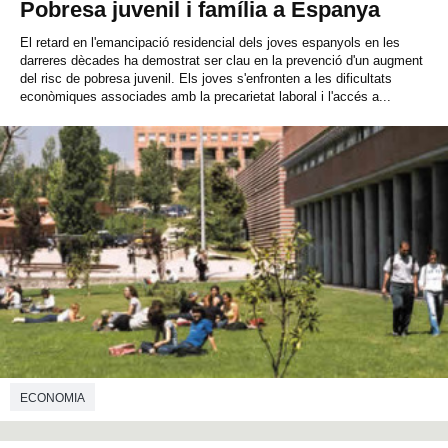
Pobresa juvenil i família a Espanya
El retard en l'emancipació residencial dels joves espanyols en les
darreres dècades ha demostrat ser clau en la prevenció d'un augment
del risc de pobresa juvenil. Els joves s'enfronten a les dificultats
econòmiques associades amb la precarietat laboral i l'accés a...
ECONOMIA