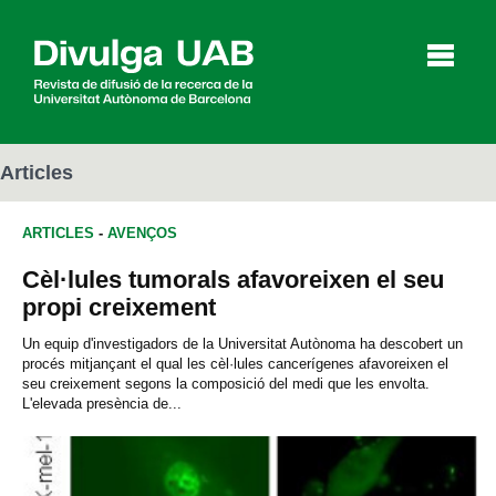
p
a
l
Articles
ARTICLES
-
AVENÇOS
Articles
Entrevistes
Vídeos
Cèl·lules tumorals afavoreixen el seu
propi creixement
Agenda
Un equip d'investigadors de la Universitat Autònoma ha descobert un
procés mitjançant el qual les cèl·lules cancerígenes afavoreixen el
seu creixement segons la composició del medi que les envolta.
L'elevada presència de...
English
Español
CERCAR