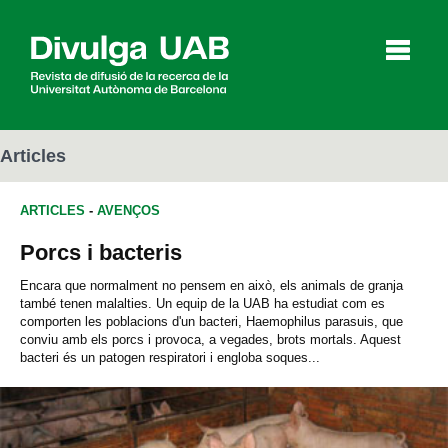
p
a
l
Articles
ARTICLES
-
AVENÇOS
Articles
Entrevistes
Vídeos
Porcs i bacteris
Encara que normalment no pensem en això, els animals de granja
també tenen malalties. Un equip de la UAB ha estudiat com es
Agenda
comporten les poblacions d'un bacteri, Haemophilus parasuis, que
conviu amb els porcs i provoca, a vegades, brots mortals. Aquest
bacteri és un patogen respiratori i engloba soques...
English
Español
CERCAR