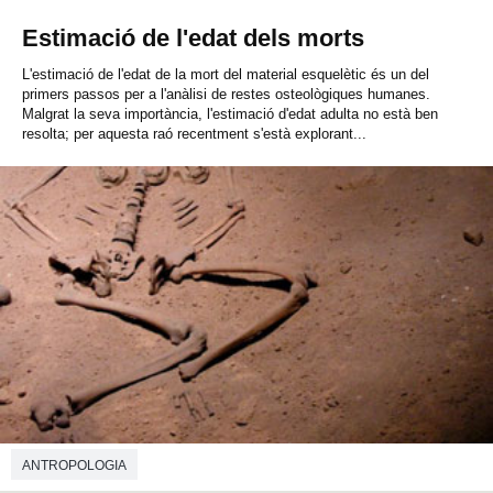
Estimació de l'edat dels morts
L'estimació de l'edat de la mort del material esquelètic és un del
primers passos per a l'anàlisi de restes osteològiques humanes.
Malgrat la seva importància, l'estimació d'edat adulta no està ben
resolta; per aquesta raó recentment s'està explorant...
ANTROPOLOGIA