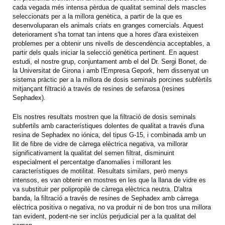
cada vegada més intensa pèrdua de qualitat seminal dels mascles
seleccionats per a la millora genètica, a partir de la que es
desenvoluparan els animals criats en granges comercials. Aquest
deteriorament s'ha tornat tan intens que a hores d'ara existeixen
problemes per a obtenir uns nivells de descendència acceptables, a
partir dels quals iniciar la selecció genètica pertinent. En aquest
estudi, el nostre grup, conjuntament amb el del Dr. Sergi Bonet, de
la Universitat de Girona i amb l'Empresa Gepork, hem dissenyat un
sistema pràctic per a la millora de dosis seminals porcines subfèrtils
mitjançant filtració a través de resines de sefarosa (resines
Sephadex).
Els nostres resultats mostren que la filtració de dosis seminals
subfertils amb característiques dolentes de qualitat a través d'una
resina de Sephadex no iónica, del tipus G-15, i combinada amb un
llit de fibre de vidre de càrrega elèctrica negativa, va millorar
significativament la qualitat del semen filtrat, disminuint
especialment el percentatge d'anomalies i millorant les
característiques de motilitat. Resultats similars, però menys
intensos, es van obtenir en mostres en les que la llana de vidre es
va substituir per polipropilè de càrrega elèctrica neutra. D'altra
banda, la filtració a través de resines de Sephadex amb càrrega
elèctrica positiva o negativa, no va produir ni de bon tros una millora
tan evident, podent-ne ser inclús perjudicial per a la qualitat del