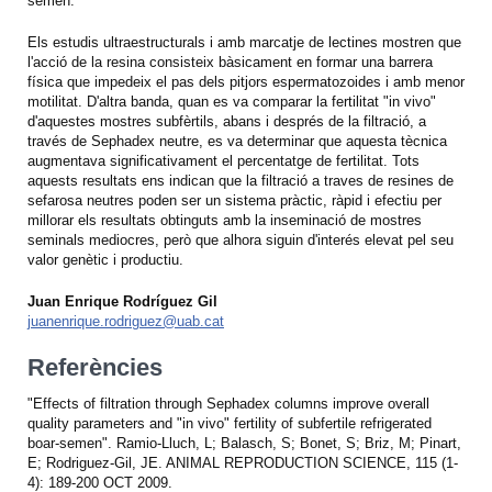
semen.
Els estudis ultraestructurals i amb marcatje de lectines mostren que
l'acció de la resina consisteix bàsicament en formar una barrera
física que impedeix el pas dels pitjors espermatozoides i amb menor
motilitat. D'altra banda, quan es va comparar la fertilitat "in vivo"
d'aquestes mostres subfèrtils, abans i després de la filtració, a
través de Sephadex neutre, es va determinar que aquesta tècnica
augmentava significativament el percentatge de fertilitat. Tots
aquests resultats ens indican que la filtració a traves de resines de
sefarosa neutres poden ser un sistema pràctic, ràpid i efectiu per
millorar els resultats obtinguts amb la inseminació de mostres
seminals mediocres, però que alhora siguin d'interés elevat pel seu
valor genètic i productiu.
Juan Enrique Rodríguez Gil
juanenrique.rodriguez@uab.cat
Referències
"Effects of filtration through Sephadex columns improve overall
quality parameters and "in vivo" fertility of subfertile refrigerated
boar-semen". Ramio-Lluch, L; Balasch, S; Bonet, S; Briz, M; Pinart,
E; Rodriguez-Gil, JE. ANIMAL REPRODUCTION SCIENCE, 115 (1-
4): 189-200 OCT 2009.