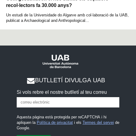
recol·lectors fa 30.000 anys?
Un estudi de la Universidade do Algarve amb col·laboració de la UAB,
publicat a Archaeological and Anthropological...
BUTLLETÍ DIVULGA UAB
Si vols rebre el nostre butlletí al teu correu
Aquesta pàgina està protegida per reCAPTCHA i hi
apliquen la
Política de privacitat
i els
Termes del servei
de
Google.