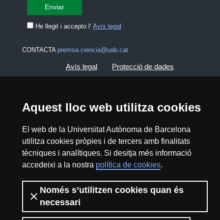
He llegit i accepto l'
Avís legal
CONTACTA
premsa.ciencia@uab.cat
Avís legal
Protecció de dades
Sobre el web
Accessibilitat web
Aquest lloc web utilitza cookies
Mapa del web UAB
El web de la Universitat Autònoma de Barcelona
utilitza cookies pròpies i de tercers amb finalitats
2026 Divulga UAB - Creative Commons
tècniques i analítiques. Si desitja més informació
Reconeixement - No Comercial (CC BY NC) -
accedeixi a la nostra
política de cookies
.
ISSN: 2014-6388
View low-bandwidth version
Només s’utilitzen cookies quan és
necessari