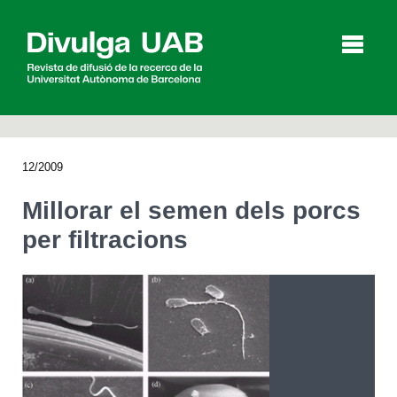
p
a
l
12/2009
Articles
Entrevistes
Vídeos
Millorar el semen dels porcs
per filtracions
Agenda
English
Español
CERCAR