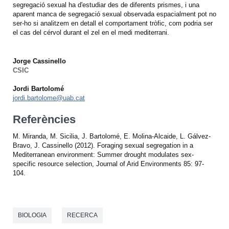
segregació sexual ha d'estudiar des de diferents prismes, i una
aparent manca de segregació sexual observada espacialment pot no
ser-ho si analitzem en detall el comportament tròfic, com podria ser
el cas del cérvol durant el zel en el medi mediterrani.
Jorge Cassinello
CSIC
Jordi Bartolomé
jordi.bartolome@uab.cat
Referències
M. Miranda, M. Sicilia, J. Bartolomé, E. Molina-Alcaide, L. Gálvez-
Bravo, J. Cassinello (2012). Foraging sexual segregation in a
Mediterranean environment: Summer drought modulates sex-
specific resource selection, Journal of Arid Environments 85: 97-
104.
BIOLOGIA
RECERCA