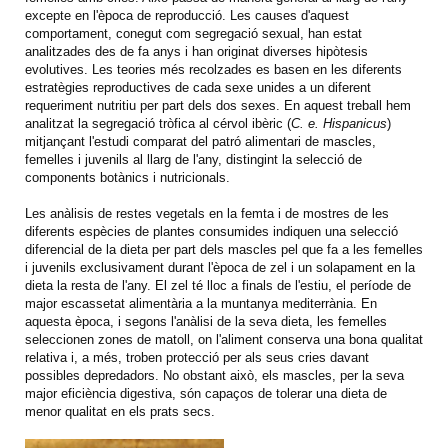
excepte en l'època de reproducció. Les causes d'aquest
comportament, conegut com segregació sexual, han estat
analitzades des de fa anys i han originat diverses hipòtesis
evolutives. Les teories més recolzades es basen en les diferents
estratègies reproductives de cada sexe unides a un diferent
requeriment nutritiu per part dels dos sexes. En aquest treball hem
analitzat la segregació tròfica al cérvol ibèric (
C. e. Hispanicus
)
mitjançant l'estudi comparat del patró alimentari de mascles,
femelles i juvenils al llarg de l'any, distingint la selecció de
components botànics i nutricionals.
Les anàlisis de restes vegetals en la femta i de mostres de les
diferents espècies de plantes consumides indiquen una selecció
diferencial de la dieta per part dels mascles pel que fa a les femelles
i juvenils exclusivament durant l'època de zel i un solapament en la
dieta la resta de l'any. El zel té lloc a finals de l'estiu, el període de
major escassetat alimentària a la muntanya mediterrània. En
aquesta època, i segons l'anàlisi de la seva dieta, les femelles
seleccionen zones de matoll, on l'aliment conserva una bona qualitat
relativa i, a més, troben protecció per als seus cries davant
possibles depredadors. No obstant això, els mascles, per la seva
major eficiència digestiva, són capaços de tolerar una dieta de
menor qualitat en els prats secs.