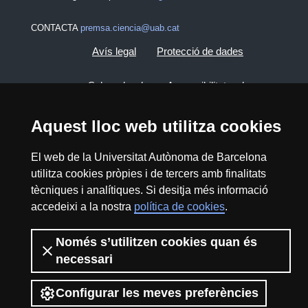
CONTACTA
premsa.ciencia@uab.cat
Avís legal
Protecció de dades
Sobre el web
Accessibilitat web
Mapa del web UAB
Aquest lloc web utilitza cookies
El web de la Universitat Autònoma de Barcelona
2026 Divulga UAB - Creative Commons
utilitza cookies pròpies i de tercers amb finalitats
Reconeixement - No Comercial (CC BY NC) -
tècniques i analítiques. Si desitja més informació
ISSN: 2014-6388
accedeixi a la nostra
política de cookies
.
View low-bandwidth version
Només s’utilitzen cookies quan és
necessari
Configurar les meves preferències