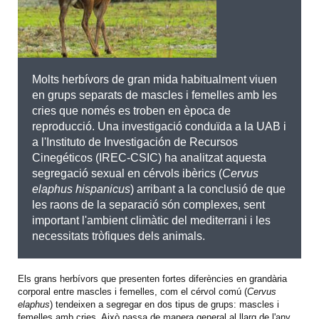
Molts herbívors de gran mida habitualment viuen
en grups separats de mascles i femelles amb les
cries que només es troben en època de
reproducció. Una investigació conduïda a la UAB i
a l'Instituto de Investigación de Recursos
Cinegéticos (IREC-CSIC) ha analitzat aquesta
segregació sexual en cérvols ibèrics (
Cervus
elaphus hispanicus
) arribant a la conclusió de que
les raons de la separació són complexes, sent
important l'ambient climàtic del mediterrani i les
necessitats tròfiques dels animals.
Els grans herbívors que presenten fortes diferències en grandària
corporal entre mascles i femelles, com el cérvol comú (
Cervus
elaphus
) tendeixen a segregar en dos tipus de grups: mascles i
femelles amb cries. Això passa de manera general al llarg de l'any