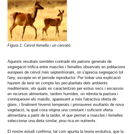
Figura 1: Cérvol femella i un cervató.
Aquests resultats semblen contradir els patrons generals de
segregació tròfica entre mascles i femelles observats en poblacions
europees de cérvol més septentrionals, on s'aprecia segregació tot
l'any, excepte en el període reproductor. Per trobar una explicació
haurem de tenir en compte les peculiaritats dels ambients
mediterranis, els quals es caracteritzen per estius secs i escassos
en recursos alimentaris, tardors humides, on rebrota la pastura i
s'enriqueixen els matolls, apareixent a més l'atractiva oferta de
glans, i finalment hiverns temperats i primaveres exultants de nova
vegetació, la qual cosa origina una constant i suficient oferta
alimentària a partir de la tardor, el que permet a mascles i femelles
seleccionar una dieta similar, prou rica en nutrients.
El nostre estudi confirma, tal com apunta la teoria evolutiva, que la