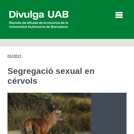
p
a
l
01/2013
Articles
Entrevistes
Vídeos
Segregació sexual en
cérvols
Agenda
English
Español
CERCAR