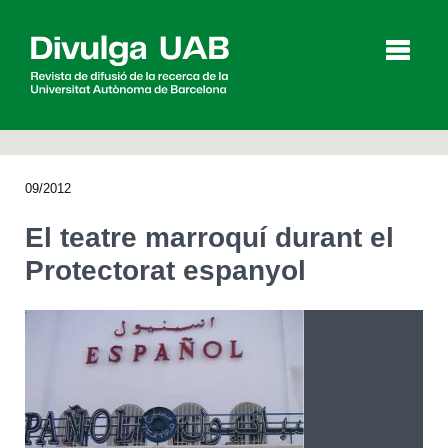
p
a
l
09/2012
Articles
Entrevistes
Vídeos
El teatre marroquí durant el
Protectorat espanyol
Agenda
English
Español
CERCAR