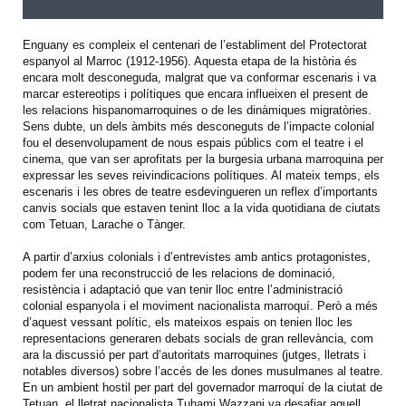
Enguany es compleix el centenari de l’establiment del Protectorat
espanyol al Marroc (1912-1956). Aquesta etapa de la història és
encara molt desconeguda, malgrat que va conformar escenaris i va
marcar estereotips i polítiques que encara influeixen el present de
les relacions hispanomarroquines o de les dinàmiques migratòries.
Sens dubte, un dels àmbits més desconeguts de l’impacte colonial
fou el desenvolupament de nous espais públics com el teatre i el
cinema, que van ser aprofitats per la burgesia urbana marroquina per
expressar les seves reivindicacions polítiques. Al mateix temps, els
escenaris i les obres de teatre esdevingueren un reflex d’importants
canvis socials que estaven tenint lloc a la vida quotidiana de ciutats
com Tetuan, Larache o Tànger.
A partir d’arxius colonials i d’entrevistes amb antics protagonistes,
podem fer una reconstrucció de les relacions de dominació,
resistència i adaptació que van tenir lloc entre l’administració
colonial espanyola i el moviment nacionalista marroquí. Però a més
d’aquest vessant polític, els mateixos espais on tenien lloc les
representacions generaren debats socials de gran rellevància, com
ara la discussió per part d’autoritats marroquines (jutges, lletrats i
notables diversos) sobre l’accés de les dones musulmanes al teatre.
En un ambient hostil per part del governador marroquí de la ciutat de
Tetuan, el lletrat nacionalista Tuhami Wazzani va desafiar aquell