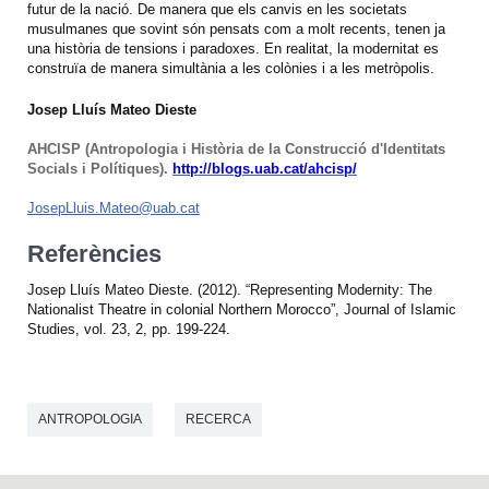
futur de la nació. De manera que els canvis en les societats
musulmanes que sovint són pensats com a molt recents, tenen ja
una història de tensions i paradoxes. En realitat, la modernitat es
construïa de manera simultània a les colònies i a les metròpolis.
Josep Lluís Mateo Dieste
AHCISP (Antropologia i Història de la Construcció d'Identitats
Socials i Polítiques).
http://blogs.uab.cat/ahcisp/
JosepLluis.Mateo@uab.cat
Referències
Josep Lluís Mateo Dieste. (2012). “Representing Modernity: The
Nationalist Theatre in colonial Northern Morocco”, Journal of Islamic
Studies, vol. 23, 2, pp. 199-224.
ANTROPOLOGIA
RECERCA