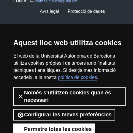
CONTACTA
premsa.ciencia@uab.cat
Avís legal
Protecció de dades
Sobre el web
Accessibilitat web
Mapa del web UAB
Aquest lloc web utilitza cookies
El web de la Universitat Autònoma de Barcelona
2026 Divulga UAB - Creative Commons
utilitza cookies pròpies i de tercers amb finalitats
Reconeixement - No Comercial (CC BY NC) -
tècniques i analítiques. Si desitja més informació
ISSN: 2014-6388
accedeixi a la nostra
política de cookies
.
View low-bandwidth version
Només s’utilitzen cookies quan és
necessari
Configurar les meves preferències
Permetre totes les cookies