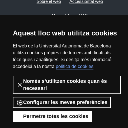
Sobre el web
Accessibilitat web
Mapa del web UAB
Aquest lloc web utilitza cookies
2026 Divulga UAB - Creative Commons
Reconeixement - No Comercial (CC BY NC) -
ISSN: 2014-6388
El web de la Universitat Autònoma de Barcelona
utilitza cookies pròpies i de tercers amb finalitats
View low-bandwidth version
tècniques i analítiques. Si desitja més informació
accedeixi a la nostra
política de cookies
.
Només s’utilitzen cookies quan és
necessari
Configurar les meves preferències
Permetre totes les cookies