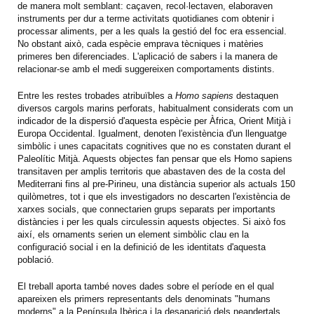
de manera molt semblant: caçaven, recol·lectaven, elaboraven
instruments per dur a terme activitats quotidianes com obtenir i
processar aliments, per a les quals la gestió del foc era essencial.
No obstant això, cada espècie emprava tècniques i matèries
primeres ben diferenciades. L'aplicació de sabers i la manera de
relacionar-se amb el medi suggereixen comportaments distints.
Entre les restes trobades atribuïbles a
Homo sapiens
destaquen
diversos cargols marins perforats, habitualment considerats com un
indicador de la dispersió d'aquesta espècie per Àfrica, Orient Mitjà i
Europa Occidental. Igualment, denoten l'existència d'un llenguatge
simbòlic i unes capacitats cognitives que no es constaten durant el
Paleolític Mitjà. Aquests objectes fan pensar que els Homo sapiens
transitaven per amplis territoris que abastaven des de la costa del
Mediterrani fins al pre-Pirineu, una distància superior als actuals 150
quilòmetres, tot i que els investigadors no descarten l'existència de
xarxes socials, que connectarien grups separats per importants
distàncies i per les quals circulessin aquests objectes. Si això fos
així, els ornaments serien un element simbòlic clau en la
configuració social i en la definició de les identitats d'aquesta
població.
El treball aporta també noves dades sobre el període en el qual
apareixen els primers representants dels denominats "humans
moderns" a la Península Ibèrica i la desaparició dels neandertals,