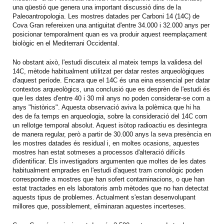
una qüestió que genera una important discussió dins de la
Paleoantropologia. Les mostres datades per Carboni 14 (14C) de
Cova Gran refereixen una antiguitat d'entre 34.000 i 32.000 anys per
posicionar temporalment quan es va produir aquest reemplaçament
biològic en el Mediterrani Occidental.
No obstant això, l'estudi discuteix al mateix temps la validesa del
14C, mètode habitualment utilitzat per datar restes arqueològiques
d'aquest període. Encara que el 14C és una eina essencial per datar
contextos arqueològics, una conclusió que es desprèn de l'estudi és
que les dates d'entre 40 i 30 mil anys no poden considerar-se com a
anys "històrics". Aquesta observació aviva la polèmica que hi ha
des de fa temps en arqueologia, sobre la consideració del 14C com
un rellotge temporal absolut. Aquest isòtop radioactiu es desintegra
de manera regular, però a partir de 30.000 anys la seva presència en
les mostres datades és residual i, en moltes ocasions, aquestes
mostres han estat sotmeses a processos d'alteració difícils
d'identificar. Els investigadors argumenten que moltes de les dates
habitualment emprades en l'estudi d'aquest tram cronològic poden
correspondre a mostres que han sofert contaminacions, o que han
estat tractades en els laboratoris amb mètodes que no han detectat
aquests tipus de problemes. Actualment s'estan desenvolupant
millores que, possiblement, eliminaran aquestes incerteses.