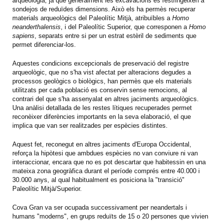
arqueologia, ja que generalment les excavacions es restringeixen a
sondejos de reduïdes dimensions. Això els ha permès recuperar
materials arqueològics del Paleolític Mitjà, atribuïbles a
Homo
neanderthalensis
, i del Paleolític Superior, que corresponen a
Homo
sapiens
, separats entre si per un estrat estèril de sediments que
permet diferenciar-los.
Aquestes condicions excepcionals de preservació del registre
arqueològic, que no s'ha vist afectat per alteracions degudes a
processos geològics o biològics, han permès que els materials
utilitzats per cada població es conservin sense remocions, al
contrari del que s'ha assenyalat en altres jaciments arqueològics.
Una anàlisi detallada de les restes lítiques recuperades permet
reconèixer diferències importants en la seva elaboració, el que
implica que van ser realitzades per espècies distintes.
Aquest fet, reconegut en altres jaciments d'Europa Occidental,
reforça la hipòtesi que ambdues espècies no van conviure ni van
interaccionar, encara que no es pot descartar que habitessin en una
mateixa zona geogràfica durant el període comprés entre 40.000 i
30.000 anys, al qual habitualment es posiciona la "transició"
Paleolític Mitjà/Superior.
Cova Gran va ser ocupada successivament per neandertals i
humans "moderns", en grups reduïts de 15 o 20 persones que vivien