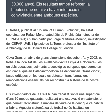
30.000 anys). Els resultats també reforcen la
hipòtesi que no hi va haver interacció ni
convivència entre ambdues espècies.
El treball, publicat al "Journal of Human Evolution", ha estat
coordinat per Rafael Mora, catedràtic de Prehistòria i director del
CEPAP-UAB; i hi han participat Jorge Martínez-Moreno, investigador
del CEPAP-UAB; i Ignacio de la Torre, professor de l'Institute of
Archeology de la University College of London.
Cova Gran, un abric de grans dimensions descobert l'any 2002, es
troba a la localitat de Les Avellanes-Santa Linya -La Noguera- i és
un dels escassos jaciments arqueològics europeus que permeten
estudiar el que en Paleoantropologia es denominen "transicions",
fases crítiques en les quals es detecten transformacions i
remodelacions essencials per reconstruir la història de la nostra
espècie.
Els investigadors de la UAB hi han treballat sobre una superfície
d'uns 60 metres quadrats, realitzant una excavació en extensió, el
que permet reconstruir la manera de viure de la gent que va habitar
a l'abric. Aquesta sistemàtica de treball no és habitual en