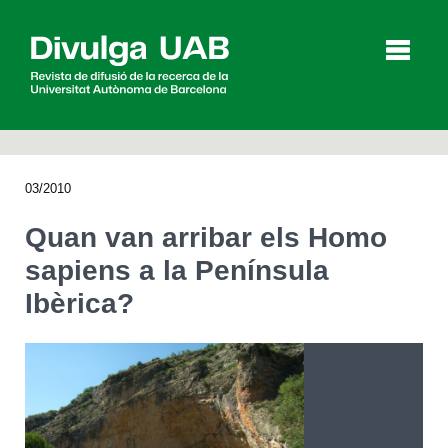
p
a
l
03/2010
Articles
Entrevistes
Vídeos
Quan van arribar els
Homo
sapiens
a la Península
Ibèrica?
Agenda
English
Español
CERCAR