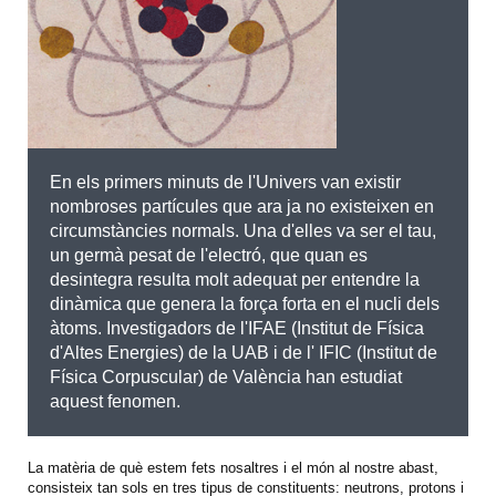
En els primers minuts de l'Univers van existir
nombroses partícules que ara ja no existeixen en
circumstàncies normals. Una d'elles va ser el tau,
un germà pesat de l'electró, que quan es
desintegra resulta molt adequat per entendre la
dinàmica que genera la força forta en el nucli dels
àtoms. Investigadors de l'IFAE (Institut de Física
d'Altes Energies) de la UAB i de l' IFIC (Institut de
Física Corpuscular) de València han estudiat
aquest fenomen.
La matèria de què estem fets nosaltres i el món al nostre abast,
consisteix tan sols en tres tipus de constituents: neutrons, protons i