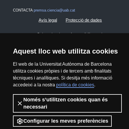
CONTACTA
premsa.ciencia@uab.cat
Avís legal
Protecció de dades
Sobre el web
Accessibilitat web
Mapa del web UAB
Aquest lloc web utilitza cookies
El web de la Universitat Autònoma de Barcelona
2026 Divulga UAB - Creative Commons
utilitza cookies pròpies i de tercers amb finalitats
Reconeixement - No Comercial (CC BY NC) -
tècniques i analítiques. Si desitja més informació
ISSN: 2014-6388
accedeixi a la nostra
política de cookies
.
View low-bandwidth version
Només s’utilitzen cookies quan és
necessari
Configurar les meves preferències