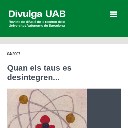
p
a
l
04/2007
Articles
Entrevistes
Vídeos
Quan els taus es
desintegren...
Agenda
English
Español
CERCAR