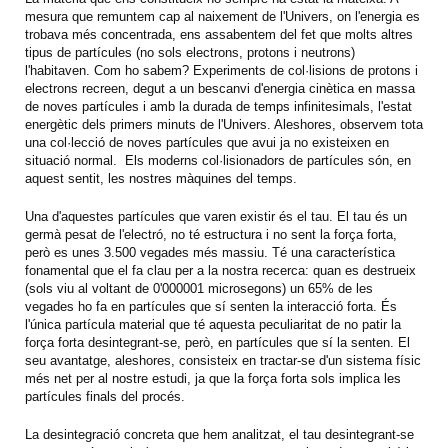
mesura que remuntem cap al naixement de l'Univers, on l'energia es
trobava més concentrada, ens assabentem del fet que molts altres
tipus de partícules (no sols electrons, protons i neutrons)
l'habitaven. Com ho sabem? Experiments de col·lisions de protons i
electrons recreen, degut a un bescanvi d'energia cinètica en massa
de noves partícules i amb la durada de temps infinitesimals, l'estat
energètic dels primers minuts de l'Univers. Aleshores, observem tota
una col·lecció de noves partícules que avui ja no existeixen en
situació normal. Els moderns col·lisionadors de partícules són, en
aquest sentit, les nostres màquines del temps.
Una d'aquestes partícules que varen existir és el tau. El tau és un
germà pesat de l'electró, no té estructura i no sent la força forta,
però es unes 3.500 vegades més massiu. Té una característica
fonamental que el fa clau per a la nostra recerca: quan es destrueix
(sols viu al voltant de 0'000001 microsegons) un 65% de les
vegades ho fa en partícules que sí senten la interacció forta. És
l'única partícula material que té aquesta peculiaritat de no patir la
força forta desintegrant-se, però, en partícules que sí la senten. El
seu avantatge, aleshores, consisteix en tractar-se d'un sistema físic
més net per al nostre estudi, ja que la força forta sols implica les
partícules finals del procés.
La desintegració concreta que hem analitzat, el tau desintegrant-se