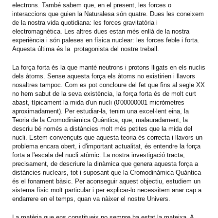
electrons. També sabem que, en el present, les forces o
interaccions que guien la Naturalesa són quatre. Dues les coneixem
de la nostra vida quotidiana: les forces gravitatòria i
electromagnètica. Les altres dues estan més enllà de la nostra
experiència i són paleses en física nuclear: les forces feble i forta.
Aquesta última és la protagonista del nostre treball.
La força forta és la que manté neutrons i protons lligats en els nuclis
dels àtoms. Sense aquesta força els àtoms no existirien i llavors
nosaltres tampoc. Com es pot concloure del fet que fins al segle XX
no hem sabut de la seva existència, la força forta és de molt curt
abast, típicament la mida d'un nucli (0'00000001 micròmetres
aproximadament). Per estudiar-la, tenim una excel·lent eina, la
Teoria de la Cromodinàmica Quàntica, que, malauradament, la
descriu bé només a distàncies molt més petites que la mida del
nucli. Estem convençuts que aquesta teoria és correcta i llavors un
problema encara obert, i d'important actualitat, és entendre la força
forta a l'escala del nucli atòmic. La nostra investigació tracta,
precisament, de descriure la dinàmica que genera aquesta força a
distàncies nuclears, tot i suposant que la Cromodinàmica Quàntica
és el fonament bàsic. Per aconseguir aquest objectiu, estudiem un
sistema físic molt particular i per explicar-lo necessitem anar cap a
endarrere en el temps, quan va nàixer el nostre Univers.
La matèria que ens constitueix no sempre ha estat la mateixa. A