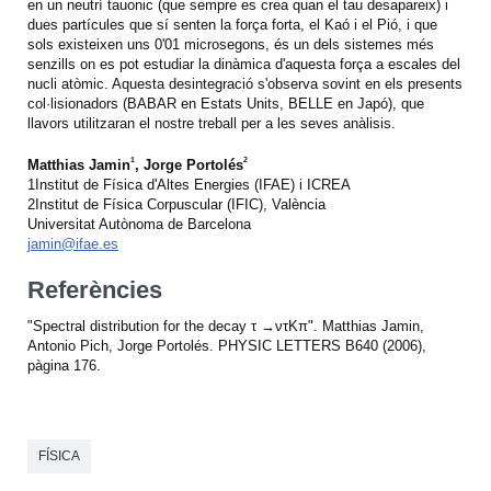
en un neutrí tauonic (que sempre es crea quan el tau desapareix) i
dues partícules que sí senten la força forta, el Kaó i el Pió, i que
sols existeixen uns 0'01 microsegons, és un dels sistemes més
senzills on es pot estudiar la dinàmica d'aquesta força a escales del
nucli atòmic. Aquesta desintegració s'observa sovint en els presents
col·lisionadors (BABAR en Estats Units, BELLE en Japó), que
llavors utilitzaran el nostre treball per a les seves anàlisis.
1
2
Matthias Jamin
, Jorge Portolés
1Institut de Física d'Altes Energies (IFAE) i ICREA
2Institut de Física Corpuscular (IFIC), València
Universitat Autònoma de Barcelona
jamin@ifae.es
Referències
"Spectral distribution for the decay τ →ντKπ". Matthias Jamin,
Antonio Pich, Jorge Portolés. PHYSIC LETTERS B640 (2006),
pàgina 176.
FÍSICA