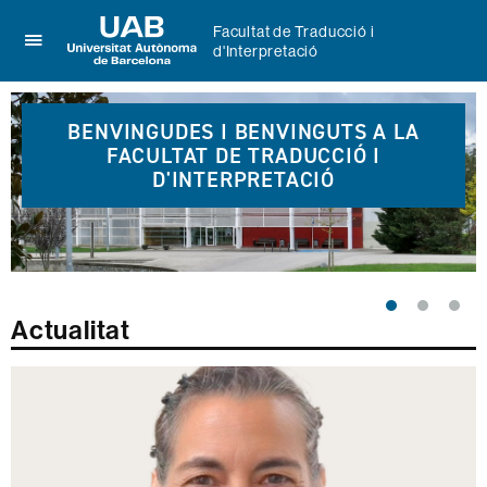
Facultat de Traducció i
d'Interpretació
Prem
UAB
per
Universitat
Destacats
desplegar
Autònoma
el
BENVINGUDES I BENVINGUTS A LA
de
menú
FACULTAT DE TRADUCCIÓ I
Barcelona
de
D'INTERPRETACIÓ
Facultat
de
Traducció
i
d'Interpretació
Actualitat