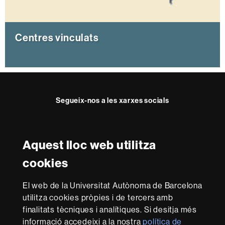
t
a
t
Centres vinculats
La Facultat interactua amb la societat, entre d'altres
maneres, amb els vincles amb centres afins.
Segueix-nos a les xarxes socials
Twitter
Facebook
Instagram
Youtube
C
e
Aquest lloc web utilitza
n
Reconeixement internacional de l'excel·lència
t
cookies
r
HR
e
Excellence
El web de la Universitat Autònoma de Barcelona
s
in
v
utilitza cookies pròpies i de tercers amb
Research
i
Amb el finançament de
-
finalitats tècniques i analítiques. Si desitja més
n
Euraxess
informació accedeixi a la nostra
política de