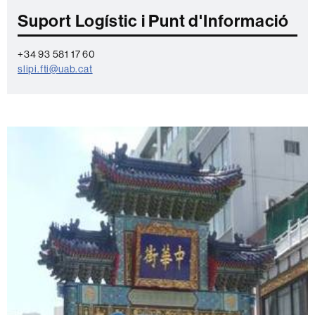
Suport Logístic i Punt d'Informació
+34 93 581 17 60
slipi.fti@uab.cat
Més
informació
UAB