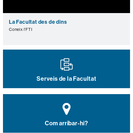
0
seconds
La Facultat des de dins
of
0
Coneix l'FTI
seconds
Serveis de la Facultat
Com arribar-hi?