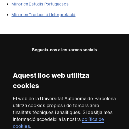
Mínor en Estudis Portuguesos
Mínor en Traducció i Interpretació
Segueix-nos a les xarxes socials
Twitter
Facebook
Instagram
Youtube
Aquest lloc web utilitza
Reconeixement internacional de l'excel·lència
cookies
HR
Excellence
El web de la Universitat Autònoma de Barcelona
in
utilitza cookies pròpies i de tercers amb
Research
Amb el finançament de
-
finalitats tècniques i analítiques. Si desitja més
Euraxess
informació accedeixi a la nostra
política de
cookies
.