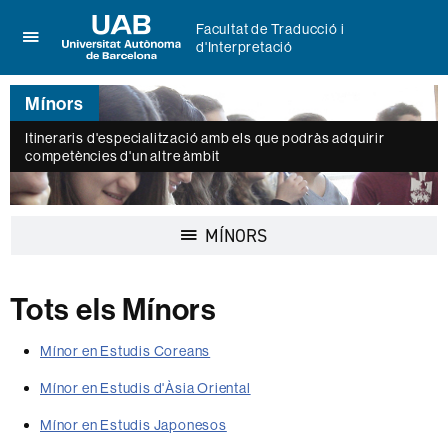
Facultat de Traducció i
d'Interpretació
Prem
UAB
per
Universitat
desplegar
Mínors
Autònoma
el
de
menú
Itineraris d'especialització amb els que podràs adquirir
Barcelona
competències d'un altre àmbit
de
Facultat
de
Traducció
Desplegar
MÍNORS
i
la
d'Interpretació
navegació
Tots els Mínors
Mínor en Estudis Coreans
Mínor en Estudis d'Àsia Oriental
Mínor en Estudis Japonesos