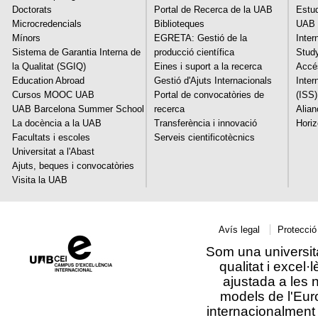
Doctorats
Portal de Recerca de la UAB
Estud
Microcredencials
Biblioteques
UAB 
Mínors
EGRETA: Gestió de la
Inter
Sistema de Garantia Interna de
producció científica
Stud
la Qualitat (SGIQ)
Eines i suport a la recerca
Accés
Education Abroad
Gestió d'Ajuts Internacionals
Inter
Cursos MOOC UAB
Portal de convocatòries de
(ISS)
UAB Barcelona Summer School
recerca
Alia
La docència a la UAB
Transferència i innovació
Hori
Facultats i escoles
Serveis cientificotècnics
Universitat a l'Abast
Ajuts, beques i convocatòries
Visita la UAB
Avís legal
Protecció
Som una universit
qualitat i excel·l
ajustada a les 
models de l'Eu
internacionalment 