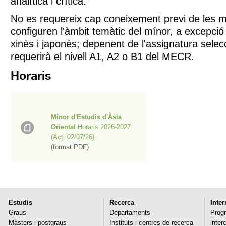
analítica i crítica.
No es requereix cap coneixement previ de les m
configuren l'àmbit temàtic del mínor, a excepci
xinès i japonès; depenent de l'assignatura sele
requerirà el nivell A1, A2 o B1 del MECR.
Horaris
Mínor d'Estudis d'Àsia
Oriental
Horaris 2026-2027
(Act. 02/07/26)
(format PDF)
Estudis
Recerca
Inte
Graus
Departaments
Progr
Màsters i postgraus
Instituts i centres de recerca
inter