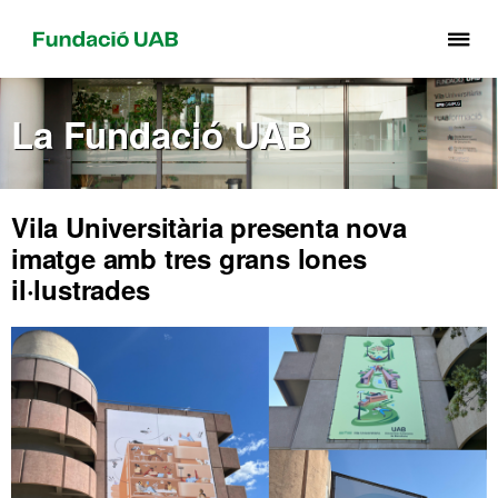
Pr
pe
de
La Fundació UAB
el
me
de
Fu
Vila Universitària presenta nova
UA
imatge amb tres grans lones
il·lustrades