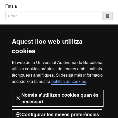
Fins a
Cerca
Aquest lloc web utilitza
cookies
Inici
Avís Legal
Política de Privacitat
El web de la Universitat Autònoma de Barcelona
Canal intern d'informació
Protecció de dades
utilitza cookies pròpies i de tercers amb finalitats
Sobre el web
tècniques i analítiques. Si desitja més informació
accedeixi a la nostra
política de cookies
.
Fundació UAB | Universitat Autònoma de Barcelona
La Fundació Universitat Autònoma de Barcelona és una
Només s’utilitzen cookies quan és
entitat creada en el si de la Universitat Autònoma de
necessari
Barcelona que col·labora en el foment i la realització
d’activitats docents, de recerca i d’acció social, i en la
Configurar les meves preferències
prestació de serveis comercials i de gestió patrimonial