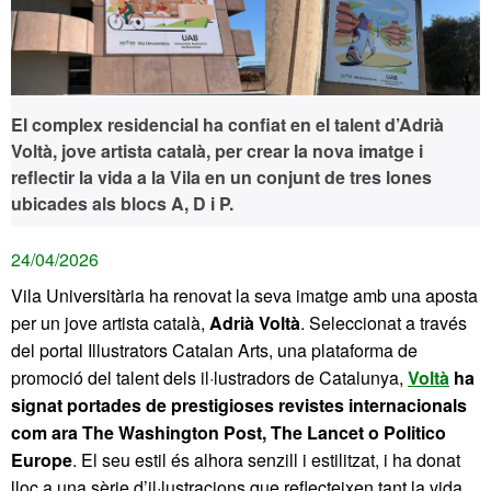
El complex residencial ha confiat en el talent d’Adrià
Voltà, jove artista català, per crear la nova imatge i
reflectir la vida a la Vila en un conjunt de tres lones
ubicades als blocs A, D i P.
24/04/2026
Vila Universitària ha renovat la seva imatge amb una aposta
per un jove artista català,
Adrià Voltà
. Seleccionat a través
del portal Illustrators Catalan Arts, una plataforma de
promoció del talent dels il·lustradors de Catalunya,
Voltà
ha
signat portades de prestigioses revistes internacionals
com ara The Washington Post, The Lancet o Politico
Europe
. El seu estil és alhora senzill i estilitzat, i ha donat
lloc a una sèrie d’il·lustracions que reflecteixen tant la vida