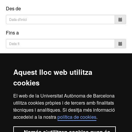
Des de
Fins a
Cerca
Aquest lloc web utilitza
cookies
Inici
Avís Legal
Política de Privacitat
El web de la Universitat Autònoma de Barcelona
Canal intern d'informació
Protecció de dades
utilitza cookies pròpies i de tercers amb finalitats
Sobre el web
tècniques i analítiques. Si desitja més informació
accedeixi a la nostra
política de cookies
.
Fundació UAB | Universitat Autònoma de Barcelona
La Fundació Universitat Autònoma de Barcelona és una