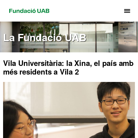
Pr
pe
de
La Fundació UAB
el
me
de
Fu
Vila Universitària: la Xina, el país amb
UA
més residents a Vila 2