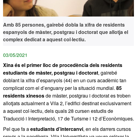
Amb 85 persones, gairebé dobla la xifra de residents
espanyols de màster, postgrau i doctorat que allotja el
complex dedicat a aquest col·lectiu.
03/05/2021
Xina és el primer lloc de procedència dels residents
estudiants de màster, postgrau i doctorat
, gairebé
doblant la xifra d’espanyols (44) en un curs acadèmic tan
complicat com el d’enguany per la situació mundial.
85
residents xinesos
de màster, postgrau i doctorat es troben
allotjats actualment a Vila 2, l’edifici destinat exclusivament
a aquest col·lectiu, dels quals 28 cursen estudis de
Traducció i Interpretació, 17 de Turisme i 12 d’Econòmiques.
Pel que fa a
estudiants d’intercanvi
, en els darrers cursos
previs a la pandèmia, Vila Universitària va veure créixer la