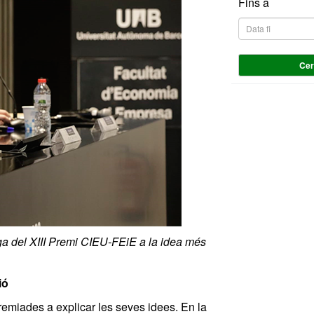
Fins a
Ce
rega del XIII Premi CIEU-FEiE a la idea més
ió
remiades a explicar les seves idees. En la