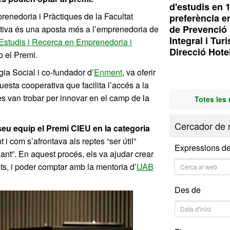
d'estudis en 
renedoria i Pràctiques de la Facultat
preferència e
de Prevenció 
ativa és una aposta més a l’emprenedoria de
Integral i Tur
Estudis i Recerca en Emprenedoria i
Direcció Hote
b el Premi.
gia Social i co-fundador d’
Enment
, va oferir
esta cooperativa que facilita l’accés a la
s es van trobar per innovar en el camp de la
Totes les 
Cercador de n
seu equip el Premi CIEU en la categoria
i com s’afrontava als reptes “ser útil”
Expressions de
ant”. En aquest procés, els va ajudar crear
ts, i poder comptar amb la mentoria d’
UAB
Des de