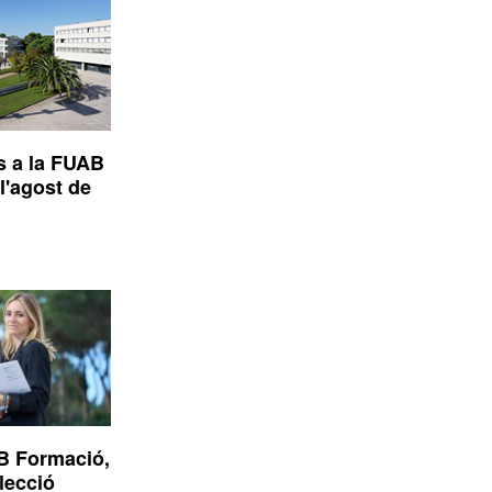
s a la FUAB
l'agost de
B Formació,
elecció