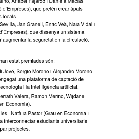
aliño, Anabel Fajardo i Daniela Macías
ó d’Empreses), que pretén crear àpats
 locals.
 Sevilla, Jan Granell, Enric Veà, Naia Vidal i
ó d’Empreses), que dissenya un sistema
r augmentar la seguretat en la circulació.
 han estat premiades són:
di Jové, Sergio Moreno i Alejandro Moreno
engegat una plataforma de captació de
nologia i la intel·ligència artificial.
zerrath Valera, Ramon Merino, Wijdane
en Economia).
lles i Natàlia Pastor (Grau en Economia i
 interconnectar estudiants universitaris
par projectes.