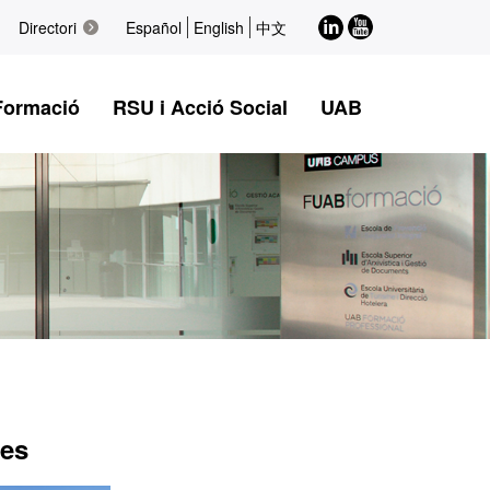
LinkedIn
Youtube
Directori
Español
English
中文
Formació
RSU i Acció Social
UAB
des