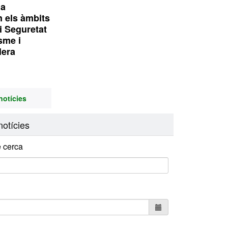
1a
n els àmbits
i Seguretat
isme i
lera
notícies
otícies
 cerca