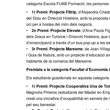
categoria Escola FUAB Formació, les persones
•
1r Premi: Projecte Filtrip
, d’Alejandra Criad
del Grau en Direcció Hotelera, amb la proposta
oci per a hostes del món dels negocis.
•
2n Premi: Projecte Elevate
, d’Ana Paula Fig
dels Graus en Turisme i Direcció Hotelera, que i
d’emancipació a través d’un bus
pop-up
a les es
•
3r Premi: Projecte Maresme
, de Joan Villa
i Guia de Natura, amb un projecte d’educació amb
habitants de la comarca del Maresme.
Premiats a la categoria Facultat d’Economia
Els estudiants guardonats en aquesta categoria 
•
1r Premi: Projecte Cooperativa Una de To
Magnolia Piñeros (estudiants del Màster en Emp
creat una iniciativa d’ocupabilitat en serveis d
pel seu benestar.