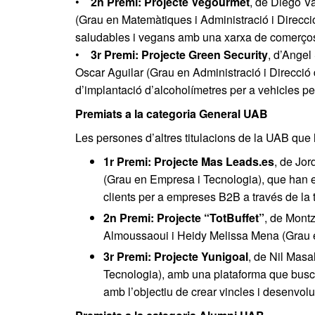
•
2n Premi: Projecte Vegourmet
, de Diego V
(Grau en Matemàtiques i Administració i Direcci
saludables i vegans amb una xarxa de comerços
•
3r Premi: Projecte Green Security
, d’Angel
Oscar Aguilar (Grau en Administració i Direcci
d’implantació d’alcoholímetres per a vehicles pe
Premiats a la categoria General UAB
Les persones d’altres titulacions de la UAB que
1r Premi: Projecte Mas Leads.es
, de Jor
(Grau en Empresa i Tecnologia), que han 
clients per a empreses B2B a través de la tec
2n Premi: Projecte “TotBuffet”
, de Mont
Almoussaoui i Heidy Melissa Mena (Grau 
3r Premi: Projecte Yunigoal
, de Nil Masa
Tecnologia), amb una plataforma que busca
amb l’objectiu de crear vincles i desenvolu