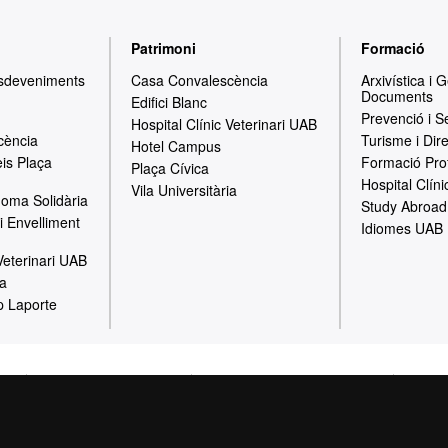
Patrimoni
Formació
Esdeveniments
Casa Convalescència
Arxivística i 
Documents
Edifici Blanc
Prevenció i S
Hospital Clínic Veterinari UAB
cència
Turisme i Dir
Hotel Campus
is Plaça
Formació Pro
Plaça Cívica
Hospital Clíni
Vila Universitària
oma Solidària
Study Abroad
i Envelliment
Idiomes UAB
 Veterinari UAB
ia
p Laporte
gal
Política de Privacitat
Canal intern d'informació
Prote
Sobre el web