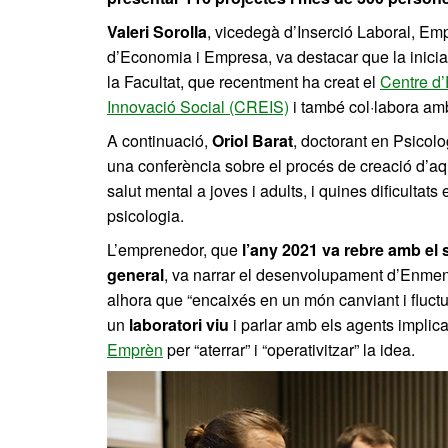
Valeri Sorolla
, vicedegà d’Inserció Laboral, Emp
d’Economia i Empresa, va destacar que la inici
la Facultat, que recentment ha creat el
Centre d’
Innovació Social (CREIS)
i també col·labora am
A continuació,
Oriol Barat
, doctorant en Psicolo
una conferència sobre el procés de creació d’aqu
salut mental a joves i adults, i quines dificultat
psicologia.
L’emprenedor, que
l’any 2021 va rebre amb el 
general
, va narrar el desenvolupament d’Enment 
alhora que “encaixés en un món canviant i fluctu
un
laboratori viu
i parlar amb els agents implica
Emprèn
per “aterrar” i “operativitzar” la idea.