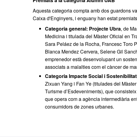
Premiats a la categoria Alumni UAB
Aquesta categoria compta amb dos guardons valo
Caixa d'Enginyers, i enguany han estat premiats
Categoria general: Projecte Ubra
, de Ma
Medicina i titulada del Màster Oficial en T
Sara Peláez de la Rocha, Francesc Toro 
Blanca Mendez Cervera, Selene Gil Sanch
emprenedor està desenvolupant un sostenid
associats a malalties com el càncer de m
Categoria Impacte Social i Sostenibilitat
Zixuan Yang i Fan Ye (titulades del Màster 
Turisme d’Esdeveniments), que consisteix 
que opera com a agència intermediària entr
consumidors de zones urbanes.