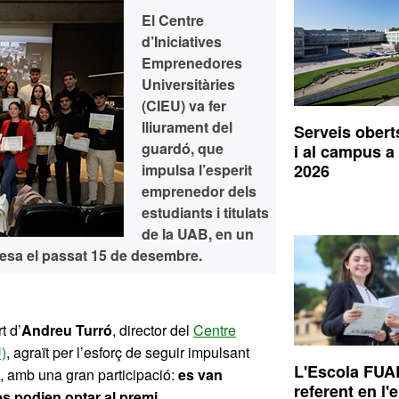
El Centre
d’Iniciatives
Emprenedores
Universitàries
(CIEU) va fer
lliurament del
Serveis obert
guardó, que
i al campus a 
impulsa l’esperit
2026
emprenedor dels
estudiants i titulats
de la UAB, en un
resa el passat 15 de desembre.
t d’
Andreu Turró
, director del
Centre
)
, agraït per l’esforç de seguir impulsant
L'Escola FUA
-, amb una gran participació:
es van
referent en l'
s podien optar al premi.