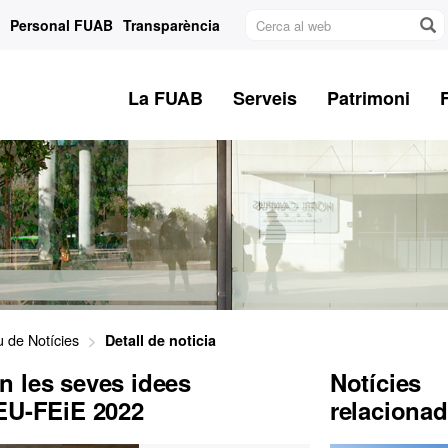
Cerca
Personal FUAB
Transparència
al
web
La FUAB
Serveis
Patrimoni
u de Notícies
Detall de noticia
n les seves idees
Notícies
IEU-FEiE 2022
relaciona