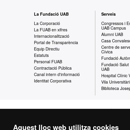
M
La Fundació UAB
Serveis
a
La Corporació
Congressos i 
UAB Campus
p
La FUAB en xifres
Alumni UAB
Internacionalització
a
Casa Convales
Portal de Transparència
Centre de serve
w
Equip Directiu
Cívica
Estatuts
e
Fundació Autòn
Personal FUAB
Fundació Salut 
b
Contractació Pública
UAB
Canal intern d'informació
Hospital Clínic
Identitat Corporativa
Vila Universitàr
Biblioteca Jose
Inici
Avís Le
Aquest lloc web utilitza cookies