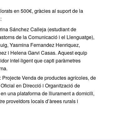
rats en 500€, gràcies al suport de la
:
rina Sánchez Calleja (estudiant de
rastorns de la Comunicació i el Llenguatge),
Puig, Yasmina Fernandez Henriquez,
ez i Helena Garvi Casas. Aquest equip
or intel·ligent que capti paràmetres
ama.
: Projecte Venda de productes agrícoles, de
Oficial en Direcció i Organització de
en una plataforma de lliurament a domicili,
e proveïdors locals d’àrees rurals i