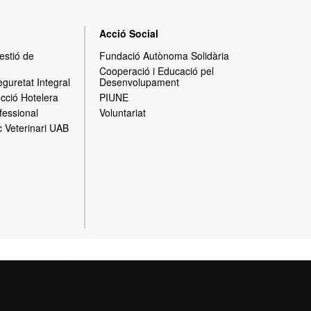
Acció Social
Gestió de
Fundació Autònoma Solidària
Cooperació i Educació pel
eguretat Integral
Desenvolupament
ecció Hotelera
PIUNE
fessional
Voluntariat
c Veterinari UAB
cció de dades