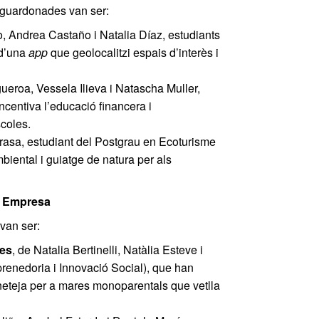
 guardonades van ser:
o, Andrea Castaño i Natalia Díaz, estudiants
 d’una
app
que geolocalitzi espais d’interès i
ueroa, Vessela Ilieva i Natascha Muller,
ncentiva l’educació financera i
coles.
grasa, estudiant del Postgrau en Ecoturisme
iental i guiatge de natura per als
 i Empresa
van ser:
tes
, de Natalia Bertinelli, Natàlia Esteve i
renedoria i Innovació Social), que han
e neteja per a mares monoparentals que vetlla