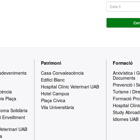
Ce
Patrimoni
Formació
Esdeveniments
Casa Convalescència
Arxivística i 
Documents
Edifici Blanc
Prevenció i S
Hospital Clínic Veterinari UAB
cència
Turisme i Dir
Hotel Campus
is Plaça
Formació Pro
Plaça Cívica
Hospital Clíni
Vila Universitària
oma Solidària
Study Abroad
i Envelliment
Idiomes UAB
 Veterinari UAB
ia