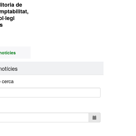
itoria de
ptabilitat,
l·legi
s
notícies
otícies
 cerca