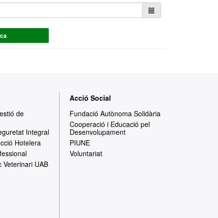
rca
Acció Social
Gestió de
Fundació Autònoma Solidària
Cooperació i Educació pel
eguretat Integral
Desenvolupament
ecció Hotelera
PIUNE
fessional
Voluntariat
c Veterinari UAB