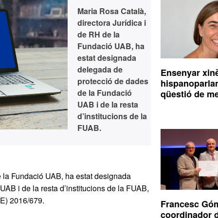
Maria Rosa Català,
directora Jurídica i
de RH de la
Fundació UAB, ha
estat designada
delegada de
Ensenyar xin
protecció de dades
hispanoparla
de la Fundació
qüestió de m
UAB i de la resta
d’institucions de la
FUAB.
de la Fundació UAB, ha estat designada
AB i de la resta d’institucions de la FUAB,
UE) 2016/679.
Francesc Góm
coordinador d