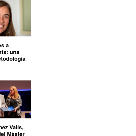
ès a
nts: una
etodologia
ez Valls,
el Màster