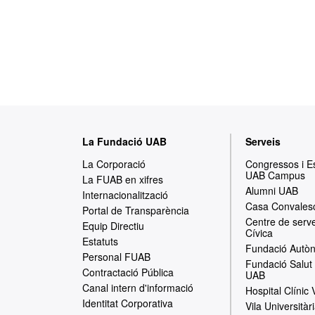
M
La Fundació UAB
Serveis
a
La Corporació
Congressos i 
UAB Campus
p
La FUAB en xifres
Alumni UAB
Internacionalització
a
Casa Convales
Portal de Transparència
Centre de serve
w
Equip Directiu
Cívica
Estatuts
e
Fundació Autòn
Personal FUAB
Fundació Salut 
b
Contractació Pública
UAB
Canal intern d'informació
Hospital Clínic
Identitat Corporativa
Vila Universitàr