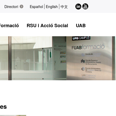
LinkedIn
Youtube
Directori
Español
English
中文
Formació
RSU i Acció Social
UAB
des