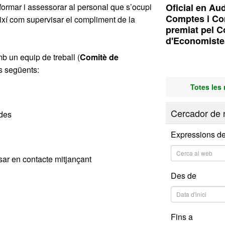
Oficial en Aud
nformar i assessorar al personal que s’ocupi
Comptes i Com
ixí com supervisar el compliment de la
premiat pel Co
d'Economiste
 un equip de treball (
Comitè de
s següents:
Totes les 
Cercador de n
ades
Expressions de
sar en contacte mitjançant
Des de
Fins a