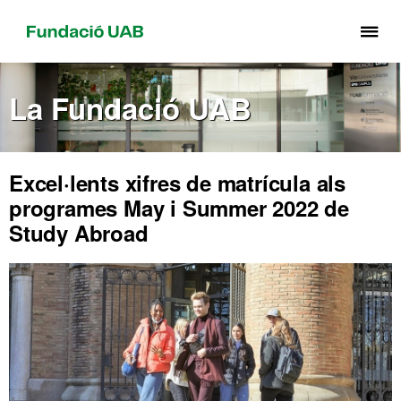
Pr
pe
de
La Fundació UAB
el
me
de
Fu
Excel·lents xifres de matrícula als
UA
programes May i Summer 2022 de
Study Abroad