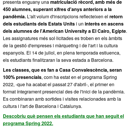
presenta enguany una
matriculació rècord, amb més de
450 alumnes, superant xifres d'anys anteriors a la
pandèmia.
L'alt volum d'inscripcions reflecteixen el
retorn
dels estudiants dels Estats Units
i un
interès en ascens
dels alumnes de l'American University a El Cairo, Egipte
.
Les assignatures més sol·licitades es troben en els àmbits
de la gestió d'empreses i màrqueting i de l'art i la cultura
espanyols. El 14 de juliol, en plena temporada estiuenca,
els estudiants finalitzaran la seva estada a Barcelona.
Les classes, que es fan a Casa Convalescència, seran
100% presencials
, com ha estat en el programa Spring
2022, -que ha acabat el passat 27 d'abril-, el primer en
format íntegrament presencial des de l'inici de la pandèmia.
Es combinaran amb sortides i visites relacionades amb la
cultura i l'art de Barcelona i Catalunya.
Descobriu què pensen els estudiants que han seguit el
programa Spring 2022.