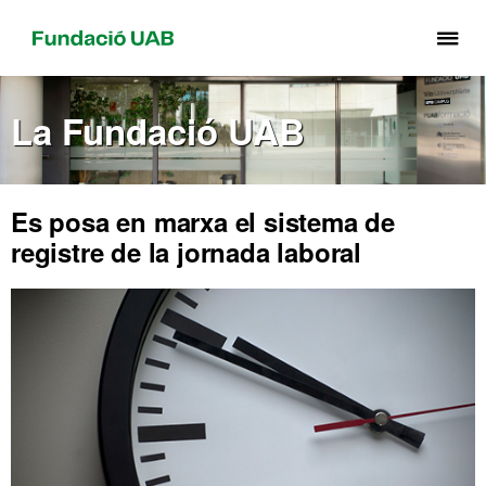
Pr
pe
de
La Fundació UAB
el
me
de
Fu
Es posa en marxa el sistema de
UA
registre de la jornada laboral