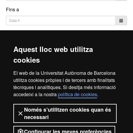
Fins a
Cerca
Aquest lloc web utilitza
cookies
Inici
Avís Legal
Política de Privacitat
El web de la Universitat Autònoma de Barcelona
Canal intern d'informació
Protecció de dades
utilitza cookies pròpies i de tercers amb finalitats
Sobre el web
tècniques i analítiques. Si desitja més informació
accedeixi a la nostra
política de cookies
.
Fundació UAB | Universitat Autònoma de Barcelona
La Fundació Universitat Autònoma de Barcelona és una
Només s’utilitzen cookies quan és
entitat creada en el si de la Universitat Autònoma de
necessari
Barcelona que col·labora en el foment i la realització
d’activitats docents, de recerca i d’acció social, i en la
Configurar les meves preferències