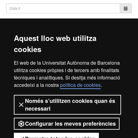
Cerca
Aquest lloc web utilitza
cookies
Inici
Avís Legal
Política de Privacitat
El web de la Universitat Autònoma de Barcelona
Canal intern d'informació
Protecció de dades
utilitza cookies pròpies i de tercers amb finalitats
Sobre el web
tècniques i analítiques. Si desitja més informació
accedeixi a la nostra
política de cookies
.
Fundació UAB | Universitat Autònoma de Barcelona
La Fundació Universitat Autònoma de Barcelona és una
Només s’utilitzen cookies quan és
entitat creada en el si de la Universitat Autònoma de
necessari
Barcelona que col·labora en el foment i la realització
d’activitats docents, de recerca i d’acció social, i en la
Configurar les meves preferències
prestació de serveis comercials i de gestió patrimonial
vinculats a l’activitat universitària, dirigits tant a la comunitat