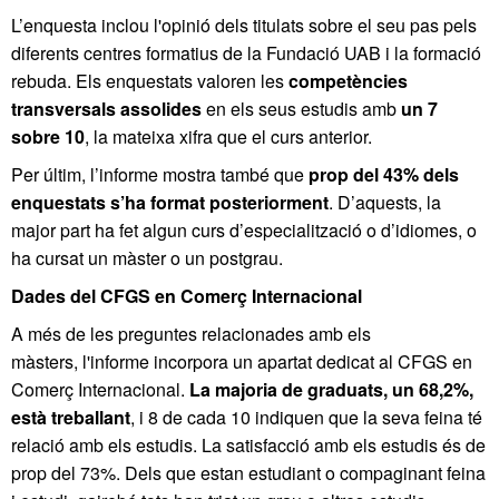
L’enquesta inclou l'opinió dels titulats sobre el seu pas pels
diferents centres formatius de la Fundació UAB i la formació
rebuda. Els enquestats valoren les
competències
transversals assolides
en els seus estudis amb
un 7
sobre 10
, la mateixa xifra que el curs anterior.
Per últim, l’informe mostra també que
prop del 43% dels
enquestats s’ha format posteriorment
. D’aquests, la
major part ha fet algun curs d’especialització o d’idiomes, o
ha cursat un màster o un postgrau.
Dades del CFGS en Comerç Internacional
A més de les preguntes relacionades amb els
màsters, l'informe incorpora un apartat dedicat al CFGS en
Comerç Internacional.
La majoria de graduats, un 68,2%,
està treballant
, i 8 de cada 10 indiquen que la seva feina té
relació amb els estudis. La satisfacció amb els estudis és de
prop del 73%. Dels que estan estudiant o compaginant feina