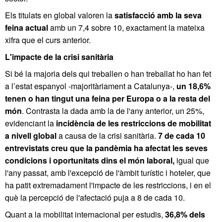
Els titulats en global valoren la
satisfacció amb la seva
feina actual
amb un 7,4 sobre 10, exactament la mateixa
xifra que el curs anterior.
L'impacte de la crisi sanitària
Si bé la majoria dels qui treballen o han treballat ho han fet
a l’estat espanyol -majoritàriament a Catalunya-,
un 18,6%
tenen o han tingut una feina per Europa o a la resta del
món
. Contrasta la dada amb la de l'any anterior, un 25%,
evidenciant la
incidència de les restriccions de mobilitat
a nivell global
a causa de la crisi sanitària.
7 de cada 10
entrevistats creu que la pandèmia ha afectat les seves
condicions i oportunitats dins el món laboral,
igual que
l'any passat, amb l'excepció de l'àmbit turístic i hoteler, que
ha patit extremadament l'impacte de les restriccions, i en el
què la percepció de l'afectació puja a 8 de cada 10.
Quant a la mobilitat internacional per estudis,
36,8% dels