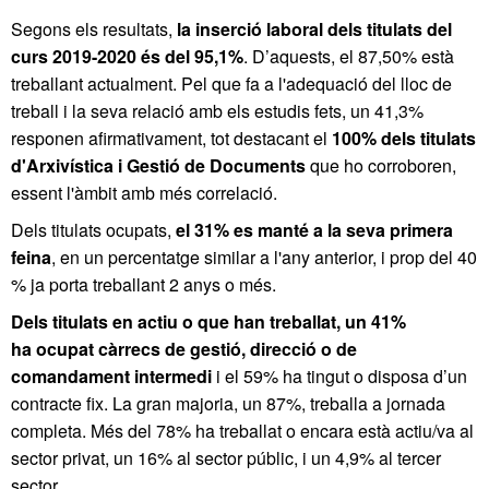
Segons els resultats,
la inserció laboral dels titulats del
curs 2019-2020 és del 95,1%
. D’aquests, el 87,50% està
treballant actualment. Pel que fa a l'adequació del lloc de
treball i la seva relació amb els estudis fets, un 41,3%
responen afirmativament, tot destacant el
100% dels titulats
d'Arxivística i Gestió de Documents
que ho corroboren,
essent l'àmbit amb més correlació.
Dels titulats ocupats,
el 31% es manté a la seva primera
feina
, en un percentatge similar a l'any anterior, i prop del 40
% ja porta treballant 2 anys o més.
Dels titulats en actiu o que han treballat, un 41%
ha
ocupat càrrecs de gestió, direcció o de
comandament intermedi
i el 59% ha tingut o disposa d’un
contracte fix. La gran majoria, un 87%, treballa a jornada
completa. Més del 78% ha treballat o encara està actiu/va al
sector privat, un 16% al sector públic, i un 4,9% al tercer
sector.