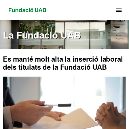
Pr
pe
de
La Fundació UAB
el
me
de
Fu
Es manté molt alta la inserció laboral
UA
dels titulats de la Fundació UAB