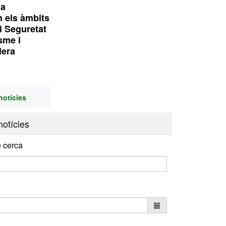
1a
n els àmbits
i Seguretat
isme i
lera
notícies
otícies
 cerca