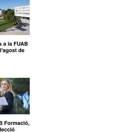
s a la FUAB
l'agost de
B Formació,
elecció