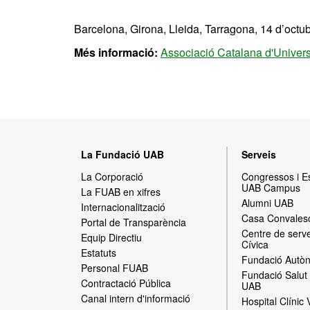
Barcelona, Girona, Lleida, Tarragona, 14 d’octu
Més informació:
Associació Catalana d'Univers
M
La Fundació UAB
Serveis
a
La Corporació
Congressos i 
UAB Campus
p
La FUAB en xifres
Alumni UAB
Internacionalització
a
Casa Convales
Portal de Transparència
Centre de serve
w
Equip Directiu
Cívica
Estatuts
e
Fundació Autòn
Personal FUAB
Fundació Salut 
b
Contractació Pública
UAB
Canal intern d'informació
Hospital Clínic