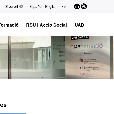
LinkedIn
Youtube
Directori
Español
English
中文
Formació
RSU i Acció Social
UAB
des