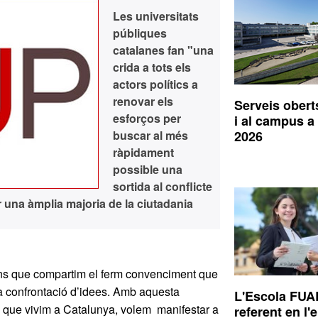
Les universitats
públiques
catalanes fan "una
crida a tots els
actors polítics a
renovar els
Serveis obert
esforços per
i al campus a 
buscar al més
2026
ràpidament
possible una
sortida al conflicte
 una àmplia majoria de la ciutadania
ions que compartim el ferm convenciment que
a la confrontació d’idees. Amb aquesta
L'Escola FUA
ca que vivim a Catalunya, volem manifestar a
referent en l'