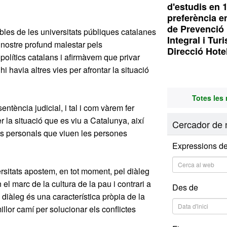
d'estudis en 
preferència e
de Prevenció 
les de les universitats públiques catalanes
Integral i Tur
nostre profund malestar pels
Direcció Hote
olítics catalans i afirmàvem que privar
i havia altres vies per afrontar la situació
Totes les 
ntència judicial, i tal i com vàrem fer
r la situació que es viu a Catalunya, així
Cercador de n
es personals que viuen les persones
Expressions de
sitats apostem, en tot moment, pel diàleg
 el marc de la cultura de la pau i contrari a
Des de
 diàleg és una característica pròpia de la
millor camí per solucionar els conflictes