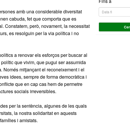
Fins a
ersones amb una considerable diversitat
 tenen cabuda, fet que comporta que es
ual. Constatem, però, novament, la necessitat
Ce
rs, es resolguin per la via política i no
polítics a renovar els esforços per buscar al
 polític que vivim, que pugui ser assumida
a. Només mitjançant el reconeixement i el
 seves idees, sempre de forma democràtica i
conflicte que en cap cas hem de permetre
tures socials irreversibles.
ades per la sentència, algunes de les quals
itats, la nostra solidaritat en aquests
famílies i amistats.