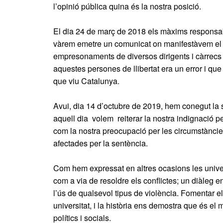
l’opinió pública quina és la nostra posició.
El dia 24 de març de 2018 els màxims responsab
vàrem emetre un comunicat on manifestàvem el 
empresonaments de diversos dirigents i càrrecs p
aquestes persones de llibertat era un error i que h
que viu Catalunya.
Avui, dia 14 d’octubre de 2019, hem conegut la se
aquell dia volem reiterar la nostra indignació pe
com la nostra preocupació per les circumstànci
afectades per la sentència.
Com hem expressat en altres ocasions les univer
com a via de resoldre els conflictes; un diàleg en
l’ús de qualsevol tipus de violència. Fomentar el
universitat, i la història ens demostra que és el 
polítics i socials.