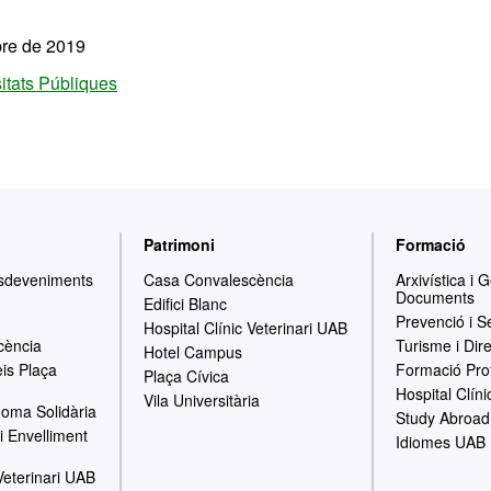
bre de 2019
itats Públiques
Patrimoni
Formació
Esdeveniments
Casa Convalescència
Arxivística i 
Documents
Edifici Blanc
Prevenció i S
Hospital Clínic Veterinari UAB
cència
Turisme i Dir
Hotel Campus
is Plaça
Formació Pro
Plaça Cívica
Hospital Clíni
Vila Universitària
oma Solidària
Study Abroad
i Envelliment
Idiomes UAB
 Veterinari UAB