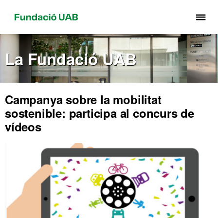
Pr
pe
de
La Fundació UAB
el
me
de
Fu
Campanya sobre la mobilitat
UA
sostenible: participa al concurs de
vídeos