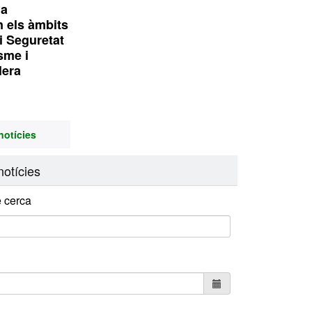
1a
n els àmbits
i Seguretat
isme i
lera
notícies
otícies
 cerca