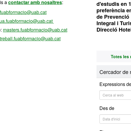
is a
contactar amb nosaltres
:
d'estudis en 
preferència e
.fuabformacio@uab.cat
de Prevenció 
nua.fuabformacio@uab.cat
Integral i Tur
Direcció Hote
ó:
masters.fuabformacio@uab.cat
btreball.fuabformacio@uab.cat
Totes les 
Cercador de n
Expressions de
Des de