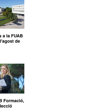
s a la FUAB
l'agost de
B Formació,
elecció