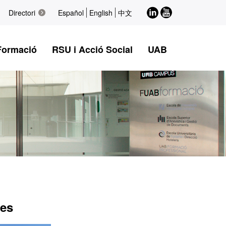
LinkedIn
Youtube
Directori
Español
English
中文
Formació
RSU i Acció Social
UAB
des