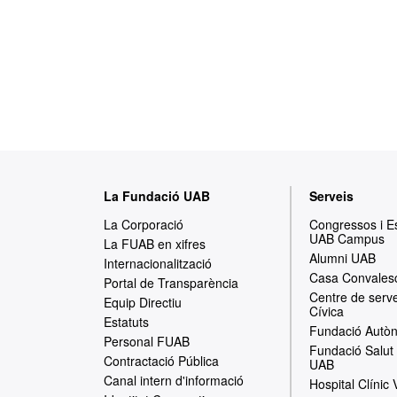
M
La Fundació UAB
Serveis
a
La Corporació
Congressos i 
UAB Campus
p
La FUAB en xifres
Alumni UAB
Internacionalització
a
Casa Convales
Portal de Transparència
Centre de serve
w
Equip Directiu
Cívica
Estatuts
e
Fundació Autòn
Personal FUAB
Fundació Salut 
b
Contractació Pública
UAB
Canal intern d'informació
Hospital Clínic