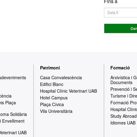
Fins a
Ce
Patrimoni
Formació
Esdeveniments
Casa Convalescència
Arxivística i 
Documents
Edifici Blanc
Prevenció i S
Hospital Clínic Veterinari UAB
cència
Turisme i Dir
Hotel Campus
is Plaça
Formació Pro
Plaça Cívica
Hospital Clíni
Vila Universitària
oma Solidària
Study Abroad
i Envelliment
Idiomes UAB
 Veterinari UAB