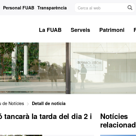
Cerca
Personal FUAB
Transparència
al
web
La FUAB
Serveis
Patrimoni
u de Notícies
Detall de noticia
ancarà la tarda del dia 2 i
Notícies
relaciona