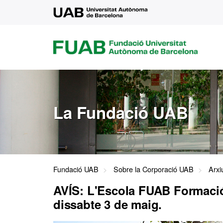
UAB
FUAB
FUNDACIÓ
UNIVERSITAT
AUTÒNOMA
DE
BARCELONA
La Fundació UAB
Fundació UAB
Sobre la Corporació UAB
Arxi
AVÍS: L'Escola FUAB Formació t
dissabte 3 de maig.