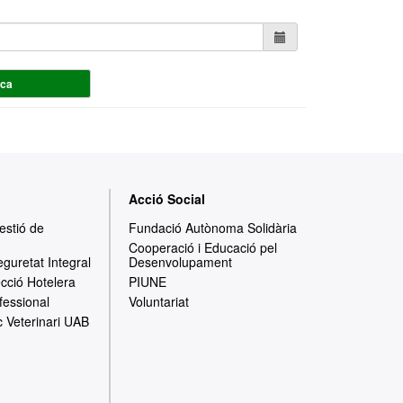
rca
Acció Social
Gestió de
Fundació Autònoma Solidària
Cooperació i Educació pel
eguretat Integral
Desenvolupament
ecció Hotelera
PIUNE
fessional
Voluntariat
c Veterinari UAB