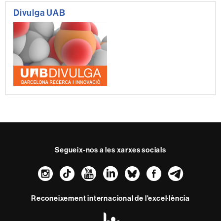
Divulga UAB
Segueix-nos a les xarxes socials
Instagram
TikTok
YouTube
LinkedIn
Bluesky
Faceboo
Teleg
Reconeixement internacional de l'excel·lència
HR