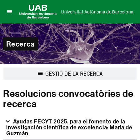
Universitat Autònoma de Barcelona
Prem
UAB
per
Universitat
desplegar
Autònoma
el
de
Recerca
menú
Barcelona
de
Universitat
Autònoma
de
Desplegar
GESTIÓ DE LA RECERCA
Barcelona
la
navegació
Resolucions convocatòries de
recerca
Ayudas FECYT 2025, para el fomento de la
investigación científica de excelencia: María de
Guzmán