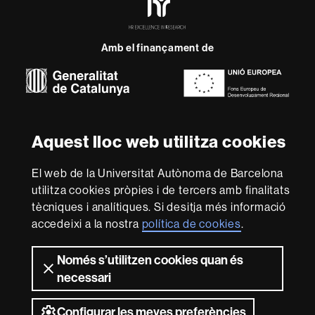
Excellence
in
Research
Amb el finançament de
-
Euraxess
Sobre
aquest
Aquest lloc web utilitza cookies
web
Avís legal
Protecció de dades
Sobre el
web
Accessibilitat web
Mapa del web UAB
El web de la Universitat Autònoma de Barcelona
utilitza cookies pròpies i de tercers amb finalitats
Som una universitat capdavantera que imparteix una
tècniques i analítiques. Si desitja més informació
docència de qualitat i excel·lència, diversificada,
accedeixi a la nostra
política de cookies
.
multidisciplinària i flexible, ajustada a les necessitats de
la societat i adaptada als nous models de l'Europa del
coneixement. La UAB és reconeguda internacionalment
Només s’utilitzen cookies quan és
per la qualitat i el caràcter innovador de la seva recerca.
necessari
2026 Universitat Autònoma de Barcelona
Configurar les meves preferències